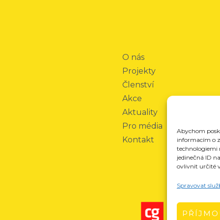
O nás
Projekty
Členství
Akce
Aktuality
Pro média
Abychom poskyt
Kontakt
informacím o za
technologiemi 
jedinečná ID n
ovlivnit určité 
Spravovat služ
PŘÍJMO