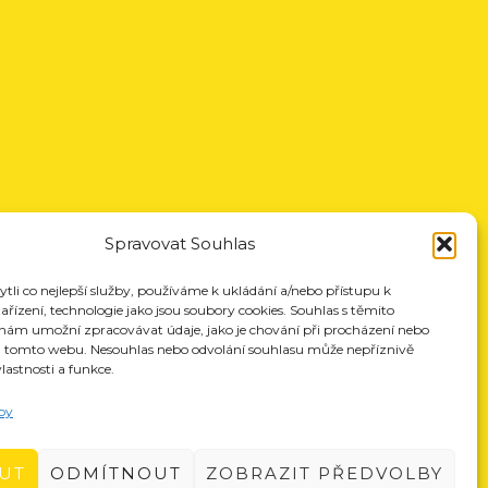
Spravovat Souhlas
li co nejlepší služby, používáme k ukládání a/nebo přístupu k
řízení, technologie jako jsou soubory cookies. Souhlas s těmito
nám umožní zpracovávat údaje, jako je chování při procházení nebo
a tomto webu. Nesouhlas nebo odvolání souhlasu může nepříznivě
vlastnosti a funkce.
by
UT
ODMÍTNOUT
ZOBRAZIT PŘEDVOLBY