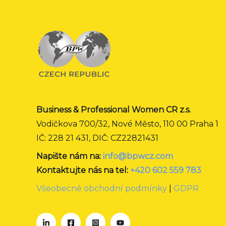
Business & Professional Women CR z.s.
Vodičkova 700/32, Nové Město, 110 00 Praha 1
IČ: 228 21 431, DIČ: CZ22821431
Napište nám na:
info@bpwcz.com
Kontaktujte nás na tel:
+420 602 559 783
Všeobecné obchodní podmínky
|
GDPR