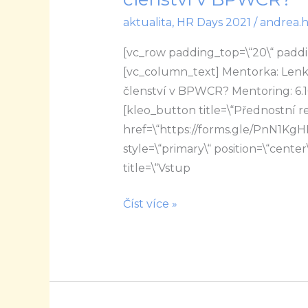
K
aktualita
,
HR Days 2021
/
andrea.
čemu
je
[vc_row padding_top=\“20\“ paddi
mi
[vc_column_text] Mentorka: Len
prospěšné
členství v BPWCR? Mentoring: 6.1
členství
[kleo_button title=\“Přednostní 
v
href=\“https://forms.gle/PnN1KgH
BPWCR?
style=\“primary\“ position=\“center\
title=\“Vstup
Číst více »