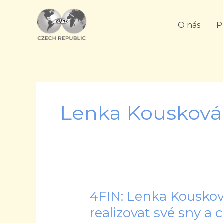
Přeskočit
na
O nás
P
obsah
Lenka Kousková
4FIN: Lenka Kouskov
4FIN:
Lenka
realizovat své sny a c
Kousková: