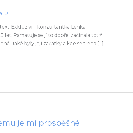
WCR
text]Exkluzivní konzultantka Lenka
 let. Pamatuje se jí to dobře, začínala totiž
né. Jaké byly její začátky a kde se třeba […]
emu je mi prospěšné