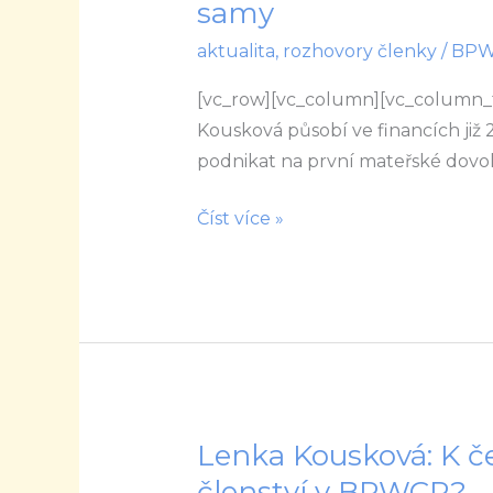
samy
Když
aktualita
,
rozhovory členky
/
BP
ženám
dáte
[vc_row][vc_column][vc_column_
prostor
Kousková působí ve financích již 25
realizovat
podnikat na první mateřské dovole
své
sny
Číst více »
a
cíle,
ostatní
už
zvládnou
samy
Lenka Kousková: K č
Lenka
Kousková:
členství v BPWCR?