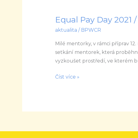
Equal Pay Day 2021 
Equal
Pay
aktualita
/
BPWCR
Day
Milé mentorky, v rámci příprav 12
2021
setkání mentorek, která proběhn
/
vyzkoušet prostředí, ve kterém 
VIP
setkání
Číst více »
mentorek