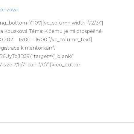
honzova
ng_bottom=\“10\“][vc_column width=\“2/3\“]
ka Kousková Téma: K čemu je mi prospěšné
0.2021 15:00 – 16:00 [/vc_column_text]
registrace k mentorkám\“
B6UyTqJDJ9\“ target=\“_blank\“
“ size=\“lg\“ icon=\“0\“][kleo_button