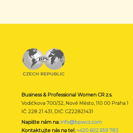
Business & Professional Women CR z.s.
Vodičkova 700/32, Nové Město, 110 00 Praha 1
IČ: 228 21 431, DIČ: CZ22821431
Napište nám na:
info@bpwcz.com
Kontaktujte nás na tel:
+420 602 559 783