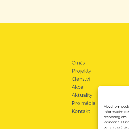
O nás
Projekty
Členství
Akce
Aktuality
Pro média
Abychom poskyt
Kontakt
informacím o za
technologiemi 
jedinečná ID n
ovlivnit určité 