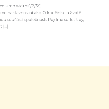
column width=\“2/3\“]
e na slavnostní akci O koučinku a životě.
ou součástí společnosti. Pojďme sdílet tipy,
t […]