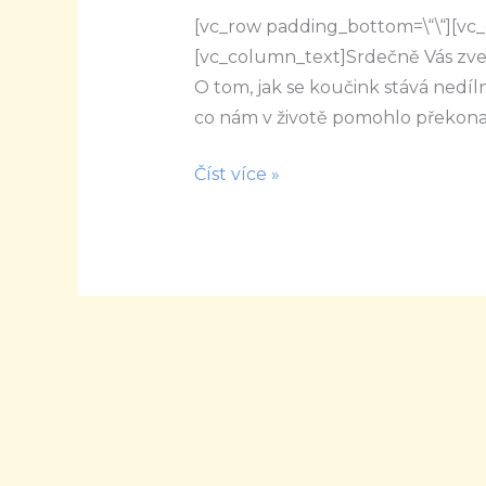
[vc_row padding_bottom=\“\“][vc_
koučinku
[vc_column_text]Srdečně Vás zvem
a
O tom, jak se koučink stává nedíln
životě
co nám v životě pomohlo překona
Číst více »