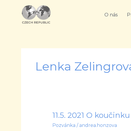
Přeskočit
na
O nás
P
obsah
Lenka Zelingrov
11.5. 2021 O koučinku
11.5.
2021
Pozvánka
/
andrea.honzova
O