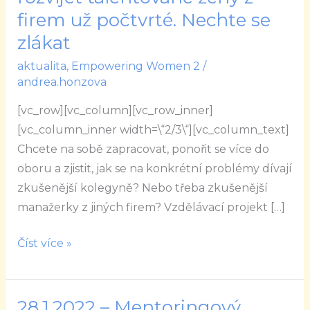
pomůže
firem už počtvrté. Nechte se
rozvíjet
zlákat
talentované
aktualita
,
Empowering Women 2
/
ženy
andrea.honzova
z
firem
[vc_row][vc_column][vc_row_inner]
už
[vc_column_inner width=\“2/3\“][vc_column_text]
počtvrté.
Chcete na sobě zapracovat, ponořit se více do
Nechte
oboru a zjistit, jak se na konkrétní problémy dívají
se
zkušenější kolegyně? Nebo třeba zkušenější
zlákat
manažerky z jiných firem? Vzdělávací projekt […]
Číst více »
28.1.2022 – Mentoringový
28.1.2022