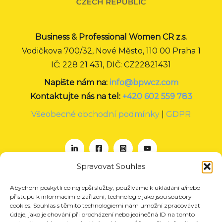
Business & Professional Women CR z.s.
Vodičkova 700/32, Nové Město, 110 00 Praha 1
IČ: 228 21 431, DIČ: CZ22821431
Napište nám na:
info@bpwcz.com
Kontaktujte nás na tel:
+420 602 559 783
Všeobecné obchodní podmínky
|
GDPR
Spravovat Souhlas
Abychom poskytli co nejlepší služby, používáme k ukládání a/nebo
O nás
přístupu k informacím o zařízení, technologie jako jsou soubory
Projekty
cookies. Souhlas s těmito technologiemi nám umožní zpracovávat
údaje, jako je chování při procházení nebo jedinečná ID na tomto
Členství