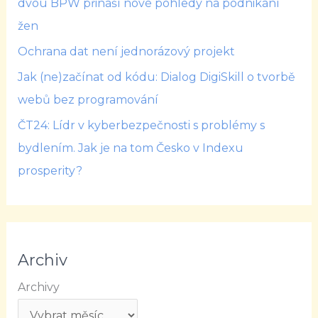
dvou BPW přináší nové pohledy na podnikání
žen
Ochrana dat není jednorázový projekt
Jak (ne)začínat od kódu: Dialog DigiSkill o tvorbě
webů bez programování
ČT24: Lídr v kyberbezpečnosti s problémy s
bydlením. Jak je na tom Česko v Indexu
prosperity?
Archiv
Archivy