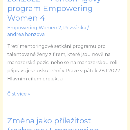
–
program Empowering
Mentoringový
Women 4
program
Empowering Women 2
,
Pozvánka
/
Empowering
andrea.honzova
Women
Třetí mentoringové setkání programu pro
4
talentované ženy z firem, které jsou nově na
manažerské pozici nebo se na manažerskou roli
připravují se uskuteční v Praze v pátek 28.1.2022.
Hlavním cílem projektu
Číst více »
Změna jako příležitost
Změna
jako