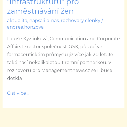
“infrastrukturu“ pro
měly
zaměstnávání žen
vytvořit
aktualita
,
napsali-o-nas
,
rozhovory členky
/
“infrastrukturu“
andrea.honzova
pro
zaměstnávání
Libuše Kyzlinková, Communication and Corporate
žen
Affairs Director společnosti GSK, působí ve
farmaceutickém průmyslu již více jak 20 let. Je
také naší několikaletou firemní partnerkou. V
rozhovoru pro Managementnews.cz se Libuše
dotkla
Číst více »