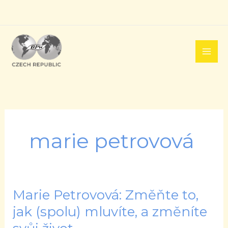
Přeskočit
na
obsah
marie petrovová
Marie Petrovová: Změňte to,
Marie
Petrovová:
jak (spolu) mluvíte, a změníte
Změňte