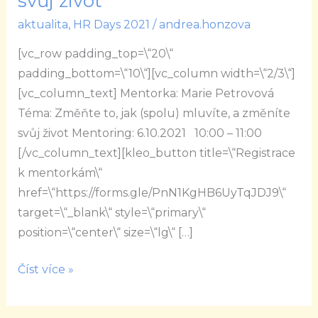
svůj život
to,
aktualita
,
HR Days 2021
/
andrea.honzova
jak
(spolu)
[vc_row padding_top=\“20\“
mluvíte,
padding_bottom=\“10\“][vc_column width=\“2/3\“]
a
[vc_column_text] Mentorka: Marie Petrovová
změníte
Téma: Změňte to, jak (spolu) mluvíte, a změníte
svůj
svůj život Mentoring: 6.10.2021 10:00 – 11:00
život
[/vc_column_text][kleo_button title=\“Registrace
k mentorkám\“
href=\“https://forms.gle/PnN1KgHB6UyTqJDJ9\“
target=\“_blank\“ style=\“primary\“
position=\“center\“ size=\“lg\“ […]
Číst více »