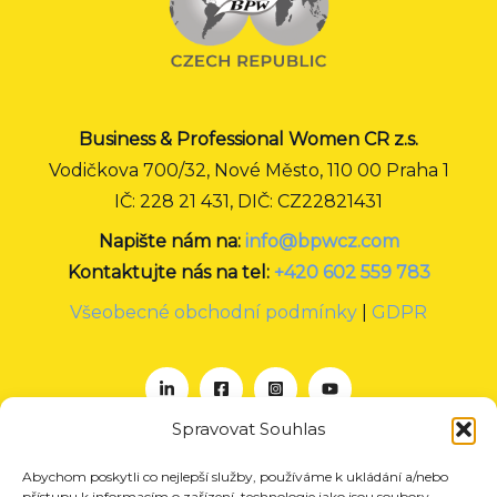
Business & Professional Women CR z.s.
Vodičkova 700/32, Nové Město, 110 00 Praha 1
IČ: 228 21 431, DIČ: CZ22821431
Napište nám na:
info@bpwcz.com
Kontaktujte nás na tel:
+420 602 559 783
Všeobecné obchodní podmínky
|
GDPR
Spravovat Souhlas
Abychom poskytli co nejlepší služby, používáme k ukládání a/nebo
O nás
přístupu k informacím o zařízení, technologie jako jsou soubory