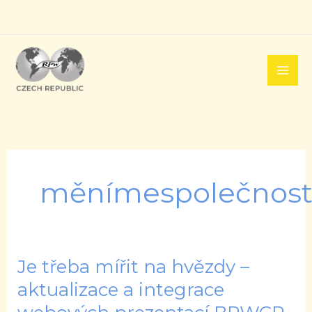
Přeskočit
na
obsah
měnímespolečnos
Je třeba mířit na hvězdy –
Je
třeba
aktualizace a integrace
mířit