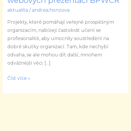
webových prezentací BPWCR
na
aktualita
/
andrea.honzova
hvězdy
–
Projekty, které pomáhají veřejně prospěšným
aktualizace
organizacím, nabízejí častokrát učení se
a
profesionalitě, aby umocnily soustředění na
integrace
dobré skutky organizací. Tam, kde nechybí
webových
odvaha, se ale mohou dít další, mnohem
prezentací
odvážnější věci. […]
BPWCR
Číst více »