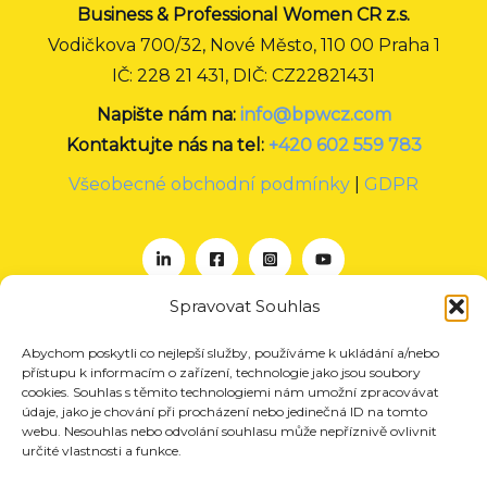
Business & Professional Women CR z.s.
Vodičkova 700/32, Nové Město, 110 00 Praha 1
IČ: 228 21 431, DIČ: CZ22821431
Napište nám na:
info@bpwcz.com
Kontaktujte nás na tel:
+420 602 559 783
Všeobecné obchodní podmínky
|
GDPR
Spravovat Souhlas
Abychom poskytli co nejlepší služby, používáme k ukládání a/nebo
O nás
přístupu k informacím o zařízení, technologie jako jsou soubory
Projekty
cookies. Souhlas s těmito technologiemi nám umožní zpracovávat
údaje, jako je chování při procházení nebo jedinečná ID na tomto
Členství
webu. Nesouhlas nebo odvolání souhlasu může nepříznivě ovlivnit
Akce
určité vlastnosti a funkce.
Aktuality