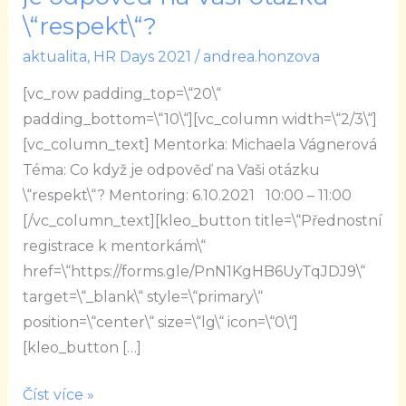
Co
\“respekt\“?
když
aktualita
,
HR Days 2021
/
andrea.honzova
je
odpověď
[vc_row padding_top=\“20\“
na
padding_bottom=\“10\“][vc_column width=\“2/3\“]
Vaši
[vc_column_text] Mentorka: Michaela Vágnerová
otázku
Téma: Co když je odpověď na Vaši otázku
\“respekt\“?
\“respekt\“? Mentoring: 6.10.2021 10:00 – 11:00
[/vc_column_text][kleo_button title=\“Přednostní
registrace k mentorkám\“
href=\“https://forms.gle/PnN1KgHB6UyTqJDJ9\“
target=\“_blank\“ style=\“primary\“
position=\“center\“ size=\“lg\“ icon=\“0\“]
[kleo_button […]
Číst více »