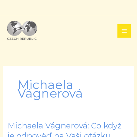
Přeskočit
na
obsah
Michaela
Vágnerová
Michaela Vágnerová: Co když
Michaela
Vágnerová:
je odpověď na Vaši otázku