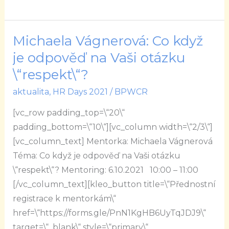
Michaela Vágnerová: Co když
Michaela
Vágnerová:
je odpověď na Vaši otázku
Co
\“respekt\“?
když
aktualita
,
HR Days 2021
/
BPWCR
je
odpověď
[vc_row padding_top=\“20\“
na
padding_bottom=\“10\“][vc_column width=\“2/3\“]
Vaši
[vc_column_text] Mentorka: Michaela Vágnerová
otázku
Téma: Co když je odpověď na Vaši otázku
\“respekt\“?
\“respekt\“? Mentoring: 6.10.2021 10:00 – 11:00
[/vc_column_text][kleo_button title=\“Přednostní
registrace k mentorkám\“
href=\“https://forms.gle/PnN1KgHB6UyTqJDJ9\“
target=\“_blank\“ style=\“primary\“