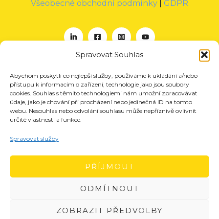
Všeobecné obchodní podmínky
|
GDPR
Spravovat Souhlas
Abychom poskytli co nejlepší služby, používáme k ukládání a/nebo
O nás
přístupu k informacím o zařízení, technologie jako jsou soubory
Projekty
cookies. Souhlas s těmito technologiemi nám umožní zpracovávat
údaje, jako je chování při procházení nebo jedinečná ID na tomto
Členství
webu. Nesouhlas nebo odvolání souhlasu může nepříznivě ovlivnit
určité vlastnosti a funkce.
Akce
Aktuality
Spravovat služby
Pro média
Kontakt
PŘÍJMOUT
ODMÍTNOUT
ZOBRAZIT PŘEDVOLBY