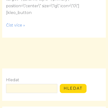
position=\“center\“ size=\“lg\“ icon=\“0\“]
[kleo_button
Číst více »
Hledat
HLEDAT