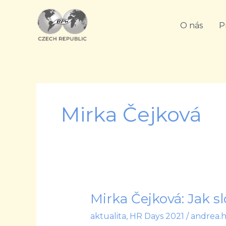
Přeskočit
na
O nás
P
obsah
Mirka Čejková
Mirka Čejková: Jak slo
Mirka
Čejková:
aktualita
,
HR Days 2021
/
andrea.
Jak