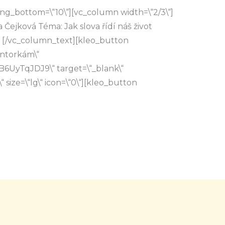
ng_bottom=\“10\“][vc_column width=\“2/3\“]
Čejková Téma: Jak slova řídí náš život
30 [/vc_column_text][kleo_button
entorkám\“
B6UyTqJDJ9\“ target=\“_blank\“
“ size=\“lg\“ icon=\“0\“][kleo_button