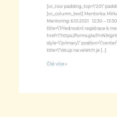
[vc_row padding_top=\“20\“ paddi
slova
[vc_column_text] Mentorka: Mirka 
řídí
Mentoring: 6.10.2021 12:30 – 13:
náš
title=\“Přednostní registrace k m
život
href=\“https://forms.gle/PnN1KgH
style=\“primary\“ position=\“center\
title=\“Vstup na veletrh je […]
Číst více »