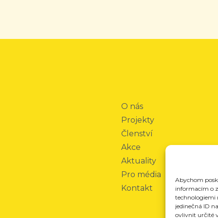
O nás
Projekty
Členství
Akce
Aktuality
Pro média
Abychom poskyt
Kontakt
informacím o za
technologiemi 
jedinečná ID n
ovlivnit určité 