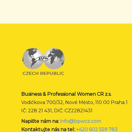
Business & Professional Women CR z.s.
Vodičkova 700/32, Nové Město, 110 00 Praha 1
IČ: 228 21 431, DIČ: CZ22821431
Napište nám na:
info@bpwcz.com
Kontaktujte nás na tel:
+420 602 559 783