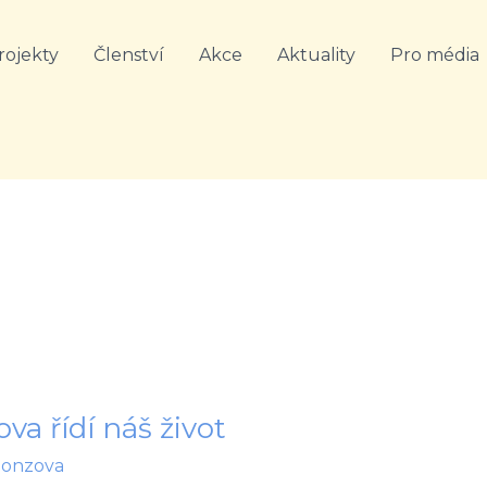
rojekty
Členství
Akce
Aktuality
Pro média
va řídí náš život
honzova