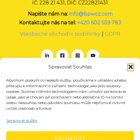
IČ: 228 21 431, DIČ: CZ22821431
Napište nám na:
info@bpwcz.com
Kontaktujte nás na tel:
+420 602 559 783
Všeobecné obchodní podmínky
|
GDPR
Spravovat Souhlas
Abychom poskytli co nejlepší služby, používáme k ukládání a/nebo
O nás
přístupu k informacím o zařízení, technologie jako jsou soubory
Projekty
cookies. Souhlas s těmito technologiemi nám umožní zpracovávat
údaje, jako je chování při procházení nebo jedinečná ID na tomto
Členství
webu. Nesouhlas nebo odvolání souhlasu může nepříznivě ovlivnit
určité vlastnosti a funkce.
Akce
Aktuality
Spravovat služby
Pro média
Kontakt
PŘÍJMOUT