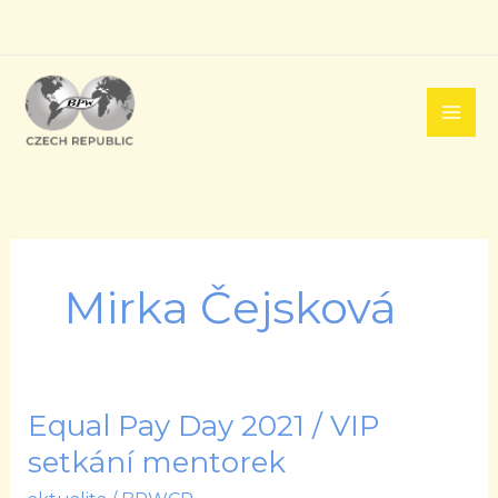
Přeskočit
na
obsah
Mirka Čejsková
Equal Pay Day 2021 / VIP
Equal
Pay
setkání mentorek
Day