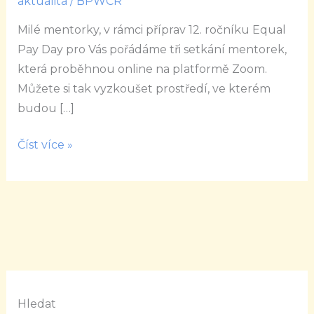
aktualita
/
BPWCR
2021
Milé mentorky, v rámci příprav 12. ročníku Equal
/
Pay Day pro Vás pořádáme tři setkání mentorek,
VIP
která proběhnou online na platformě Zoom.
setkání
Můžete si tak vyzkoušet prostředí, ve kterém
mentorek
budou […]
Číst více »
Hledat