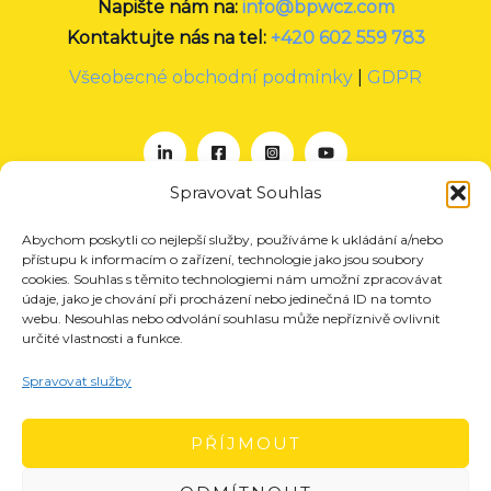
Napište nám na:
info@bpwcz.com
Kontaktujte nás na tel:
+420 602 559 783
Všeobecné obchodní podmínky
|
GDPR
Spravovat Souhlas
Abychom poskytli co nejlepší služby, používáme k ukládání a/nebo
O nás
přístupu k informacím o zařízení, technologie jako jsou soubory
Projekty
cookies. Souhlas s těmito technologiemi nám umožní zpracovávat
údaje, jako je chování při procházení nebo jedinečná ID na tomto
Členství
webu. Nesouhlas nebo odvolání souhlasu může nepříznivě ovlivnit
určité vlastnosti a funkce.
Akce
Aktuality
Spravovat služby
Pro média
Kontakt
PŘÍJMOUT