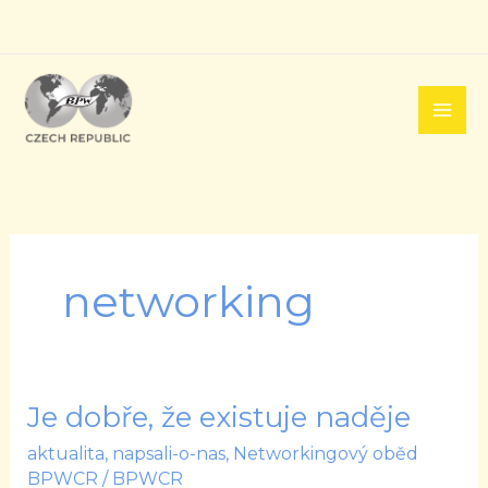
Přeskočit
na
obsah
networking
Je dobře, že existuje naděje
Je
dobře,
aktualita
,
napsali-o-nas
,
Networkingový oběd
že
BPWCR
/
BPWCR