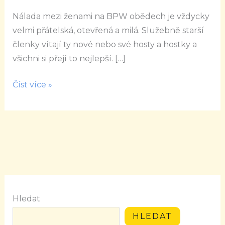
existuje
Nálada mezi ženami na BPW obědech je vždycky
naděje
velmi přátelská, otevřená a milá. Služebně starší
členky vítají ty nové nebo své hosty a hostky a
všichni si přejí to nejlepší. […]
Číst více »
Hledat
HLEDAT