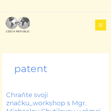
Přeskočit
na
obsah
patent
Chraňte svoji
Chraňte
svoji
značku_workshop s Mgr.
značku_workshop