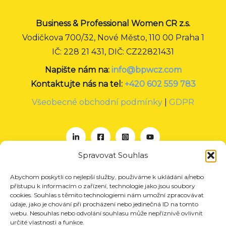
Business & Professional Women CR z.s.
Vodičkova 700/32, Nové Město, 110 00 Praha 1
IČ: 228 21 431, DIČ: CZ22821431
Napište nám na:
info@bpwcz.com
Kontaktujte nás na tel:
+420 602 559 783
Všeobecné obchodní podmínky
|
GDPR
Spravovat Souhlas
Abychom poskytli co nejlepší služby, používáme k ukládání a/nebo
O nás
přístupu k informacím o zařízení, technologie jako jsou soubory
Projekty
cookies. Souhlas s těmito technologiemi nám umožní zpracovávat
údaje, jako je chování při procházení nebo jedinečná ID na tomto
Členství
webu. Nesouhlas nebo odvolání souhlasu může nepříznivě ovlivnit
určité vlastnosti a funkce.
Akce