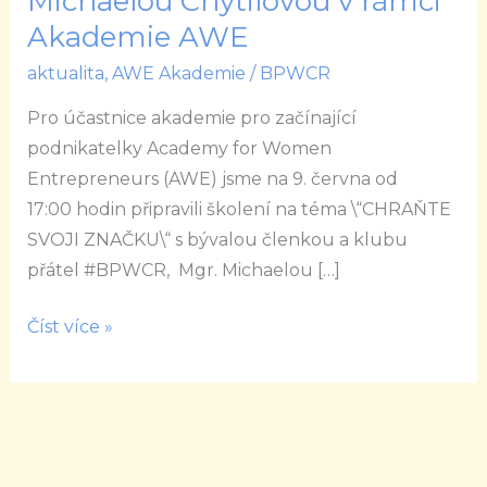
Michaelou Chytilovou v rámci
s
Akademie AWE
Mgr.
aktualita
,
AWE Akademie
/
BPWCR
Michaelou
Chytilovou
Pro účastnice akademie pro začínající
v
podnikatelky Academy for Women
rámci
Entrepreneurs (AWE) jsme na 9. června od
Akademie
17:00 hodin připravili školení na téma \“CHRAŇTE
AWE
SVOJI ZNAČKU\“ s bývalou členkou a klubu
přátel #BPWCR, Mgr. Michaelou […]
Číst více »