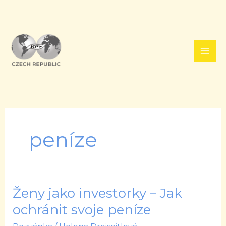
Přeskočit
na
obsah
peníze
Ženy jako investorky – Jak
Ženy
jako
ochránit svoje peníze
investorky