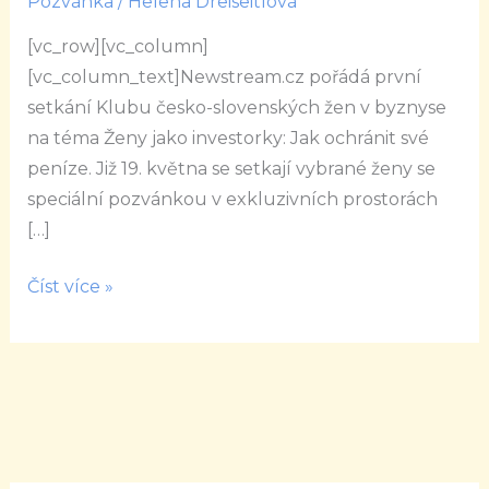
Pozvánka
/
Helena Dreiseitlová
–
[vc_row][vc_column]
Jak
[vc_column_text]Newstream.cz pořádá první
ochránit
setkání Klubu česko-slovenských žen v byznyse
svoje
na téma Ženy jako investorky: Jak ochránit své
peníze
peníze. Již 19. května se setkají vybrané ženy se
speciální pozvánkou v exkluzivních prostorách
[…]
Číst více »