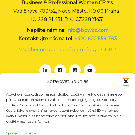
Business & Professional Women CR z.s.
Vodičkova 700/32, Nové Město, 110 00 Praha 1
IČ: 228 21 431, DIČ: CZ22821431
Napište nám na:
info@bpwcz.com
Kontaktujte nás na tel:
+420 602 559 783
Všeobecné obchodní podmínky
|
GDPR
Spravovat Souhlas
Abychom poskytli co nejlepší služby, používáme k ukládání a/nebo
O nás
přístupu k informacím o zařízení, technologie jako jsou soubory
Projekty
cookies. Souhlas s těmito technologiemi nám umožní zpracovávat
údaje, jako je chování při procházení nebo jedinečná ID na tomto
Členství
webu. Nesouhlas nebo odvolání souhlasu může nepříznivě ovlivnit
určité vlastnosti a funkce.
Akce
Aktuality
Spravovat služby