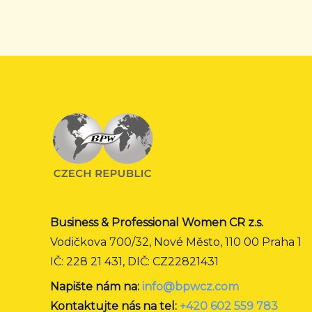
Business & Professional Women CR z.s.
Vodičkova 700/32, Nové Město, 110 00 Praha 1
IČ: 228 21 431, DIČ: CZ22821431
Napište nám na:
info@bpwcz.com
Kontaktujte nás na tel:
+420 602 559 783