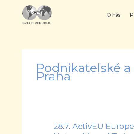
Přeskočit
na
O nás
P
obsah
Podnikatelské a
Praha
28.7. ActivEU Europ
28.7.
ActivEU