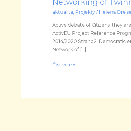
Networking of Twin
European
aktualita
,
Projekty
/
Helena Dreise
conference
Thematic
Active debate of Citizens: they a
Networking
ActivEU Project Reference Pr
of
2014/2020 Strand2: Democratic en
Twinned
Network of […]
Towns
Číst více »