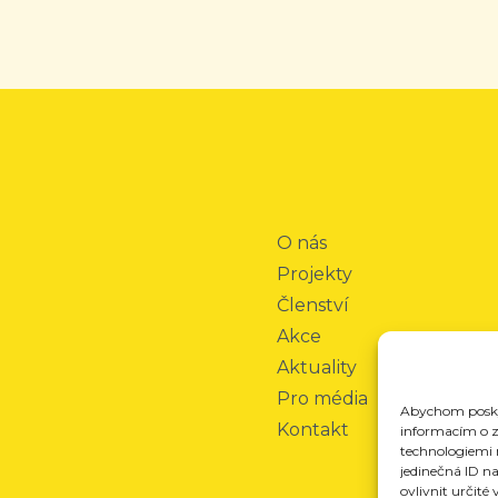
O nás
Projekty
Členství
Akce
Aktuality
Pro média
Abychom poskyt
Kontakt
informacím o za
technologiemi 
jedinečná ID n
ovlivnit určité 