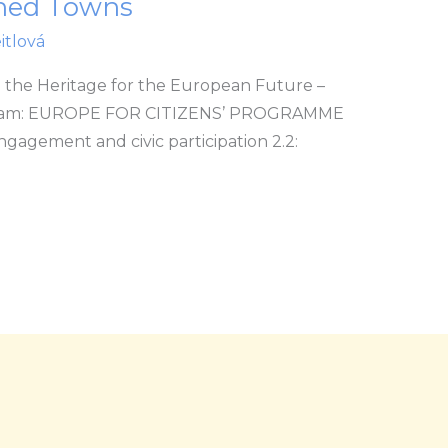
ned Towns
itlová
re the Heritage for the European Future –
ogram: EUROPE FOR CITIZENS’ PROGRAMME
gagement and civic participation 2.2: