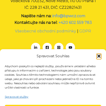
Vodičkova 700/32, Nové Město, 110 00 Praha 1
IČ: 228 21 431, DIČ: CZ22821431
Napište nám na:
info@bpwcz.com
Kontaktujte nás na tel:
+420 602 559 783
Všeobecné obchodní podmínky
|
GDPR
Spravovat Souhlas
Abychom poskytli co nejlepší služby, používáme k ukládání a/nebo
O nás
přístupu k informacím o zařízení, technologie jako jsou soubory
Projekty
cookies. Souhlas s těmito technologiemi nám umožní zpracovávat
údaje, jako je chování při procházení nebo jedinečná ID na tomto
Členství
webu. Nesouhlas nebo odvolání souhlasu může nepříznivě ovlivnit
určité vlastnosti a funkce.
Akce
Aktuality
Spravovat služby
Pro média