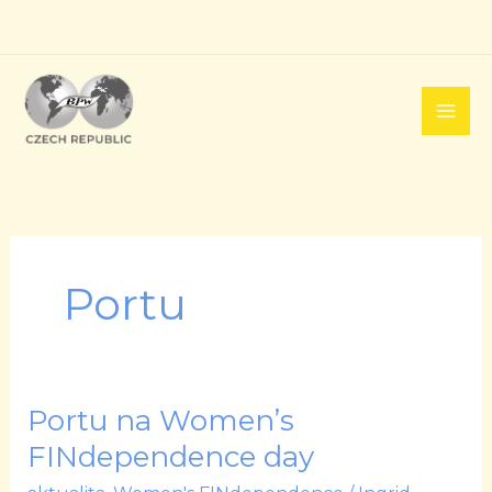
Přeskočit
na
obsah
Portu
Portu na Women’s
Portu
na
FINdependence day
Women’s