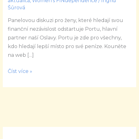
aktualita
,
Women's FINdependence
/
Ingrid
FINdependence
Šůrová
day
Panelovou diskuzi pro ženy, které hledají svou
finanční nezávislost odstartuje Portu, hlavní
partner naší Oslavy. Portu je zde pro všechny,
kdo hledají lepší místo pro své peníze. Kouněte
na web […]
Číst více »