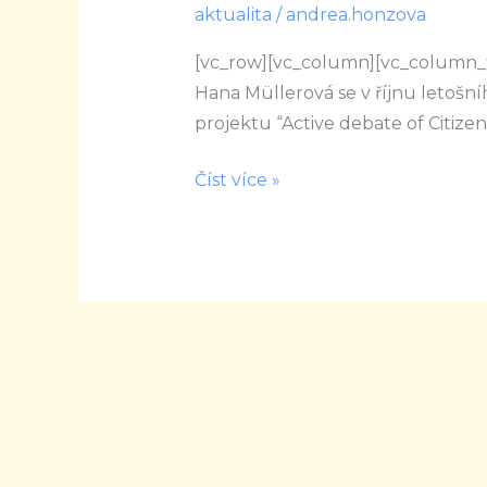
aktualita
/
andrea.honzova
debatovalo
o
[vc_row][vc_column][vc_column_t
budoucnosti
Hana Müllerová se v říjnu letošníh
Evropy
projektu “Active debate of Citizen
a
Číst více »
my
jsme
byly
u
toho