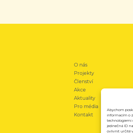
O nás
Projekty
Členství
Akce
Aktuality
Pro média
Abychom poskyt
Kontakt
informacím o za
technologiemi 
jedinečná ID n
ovlivnit určité 