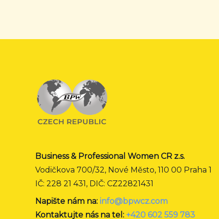
Business & Professional Women CR z.s.
Vodičkova 700/32, Nové Město, 110 00 Praha 1
IČ: 228 21 431, DIČ: CZ22821431
Napište nám na:
info@bpwcz.com
Kontaktujte nás na tel:
+420 602 559 783