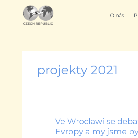
Přeskočit
na
O nás
P
obsah
projekty 2021
Ve Wroclawi se deba
Ve
Wroclawi
Evropy a my jsme by
se