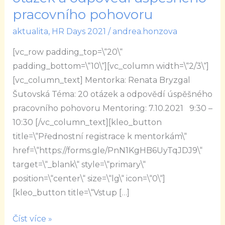
Šutovská:
pracovního pohovoru
20
aktualita
,
HR Days 2021
/
andrea.honzova
otázek
a
[vc_row padding_top=\“20\“
odpovědí
padding_bottom=\“10\“][vc_column width=\“2/3\“]
úspěšného
[vc_column_text] Mentorka: Renata Bryzgal
pracovního
Šutovská Téma: 20 otázek a odpovědí úspěšného
pohovoru
pracovního pohovoru Mentoring: 7.10.2021 9:30 –
10:30 [/vc_column_text][kleo_button
title=\“Přednostní registrace k mentorkám\“
href=\“https://forms.gle/PnN1KgHB6UyTqJDJ9\“
target=\“_blank\“ style=\“primary\“
position=\“center\“ size=\“lg\“ icon=\“0\“]
[kleo_button title=\“Vstup […]
Číst více »