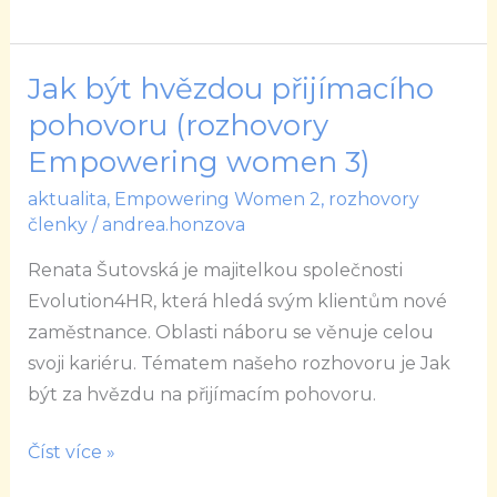
Jak být hvězdou přijímacího
Jak
být
pohovoru (rozhovory
hvězdou
Empowering women 3)
přijímacího
aktualita
,
Empowering Women 2
,
rozhovory
pohovoru
členky
/
andrea.honzova
(rozhovory
Renata Šutovská je majitelkou společnosti
Empowering
Evolution4HR, která hledá svým klientům nové
women
zaměstnance. Oblasti náboru se věnuje celou
3)
svoji kariéru. Tématem našeho rozhovoru je Jak
být za hvězdu na přijímacím pohovoru.
Číst více »