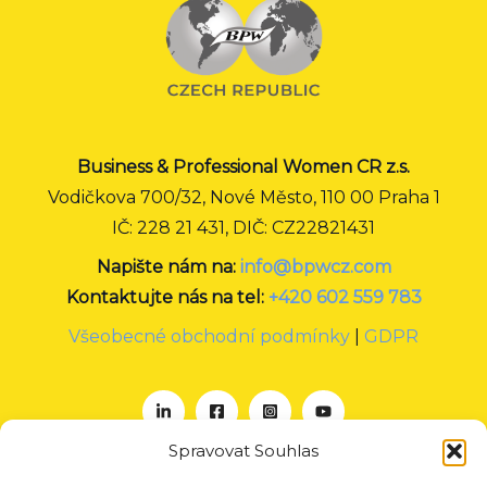
Business & Professional Women CR z.s.
Vodičkova 700/32, Nové Město, 110 00 Praha 1
IČ: 228 21 431, DIČ: CZ22821431
Napište nám na:
info@bpwcz.com
Kontaktujte nás na tel:
+420 602 559 783
Všeobecné obchodní podmínky
|
GDPR
Spravovat Souhlas