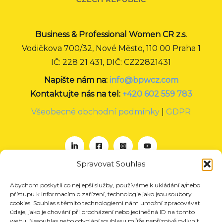
Business & Professional Women CR z.s.
Vodičkova 700/32, Nové Město, 110 00 Praha 1
IČ: 228 21 431, DIČ: CZ22821431
Napište nám na:
info@bpwcz.com
Kontaktujte nás na tel:
+420 602 559 783
Všeobecné obchodní podmínky
|
GDPR
Spravovat Souhlas
Abychom poskytli co nejlepší služby, používáme k ukládání a/nebo
O nás
přístupu k informacím o zařízení, technologie jako jsou soubory
Projekty
cookies. Souhlas s těmito technologiemi nám umožní zpracovávat
údaje, jako je chování při procházení nebo jedinečná ID na tomto
Členství
webu. Nesouhlas nebo odvolání souhlasu může nepříznivě ovlivnit