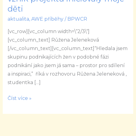
Samotný
děti
vznik
aktualita
,
AWE příběhy
/
BPWCR
projektu
iniciovaly
[vc_row][vc_column width=\“2/3\“]
moje
[vc_column_text] Růžena Jeleneková
děti
[/vc_column_text][vc_column_text]“Hledala jsem
skupinu podnikajících žen v podobné fázi
podnikání jako jsem já sama – prostor pro sdílení
a inspiraci,” říká v rozhovoru Růžena Jeleneková ,
studentka […]
Číst více »