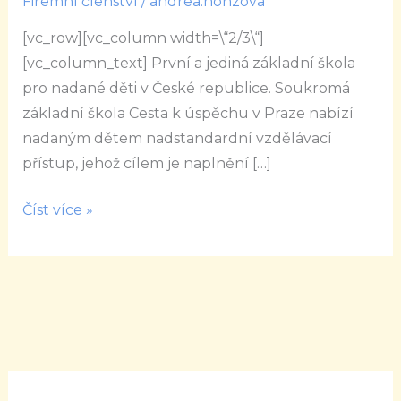
Firemní členství
/
andrea.honzova
firemním
[vc_row][vc_column width=\“2/3\“]
členem
[vc_column_text] První a jediná základní škola
BPWCR
pro nadané děti v České republice. Soukromá
základní škola Cesta k úspěchu v Praze nabízí
nadaným dětem nadstandardní vzdělávací
přístup, jehož cílem je naplnění […]
Číst více »