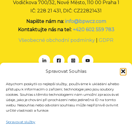
Vodičkova 700/32, Nové Město, 110 00 Praha 1
IČ: 228 21 431, DIČ: CZ22821431
Napište nám na:
info@bpwcz.com
Kontaktujte nás na tel:
+420 602 559 783
Všeobecné obchodní podmínky
|
GDPR
Spravovat Souhlas
Abychom poskytli co nejlepší služby, používáme k ukládání a/nebo
O nás
přístupu k informacím o zařízení, technologie jako jsou soubory
Projekty
cookies. Souhlas s těmito technologiemi nám umožní zpracovávat
údaje, jako je chování při procházení nebo jedinečná ID na tomto
Členství
webu. Nesouhlas nebo odvolání souhlasu může nepříznivě ovlivnit
určité vlastnosti a funkce.
Akce
Aktuality
Spravovat služby
Pro média