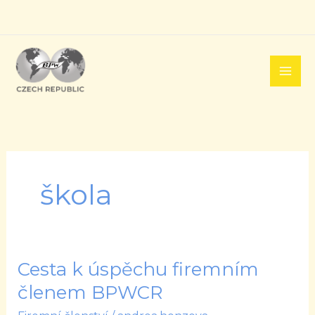
Přeskočit
na
obsah
škola
Cesta k úspěchu firemním
Cesta
k
členem BPWCR
úspěchu