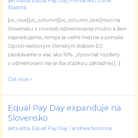
aktualita
,
Equal Pay Day
,
Pozvánka
/
Lucie
–
Šťastná
První
[vc_row][vc_column][vc_column_text]Hoci na
Equal
Slovensku v rovnosti odmeňovania mužov a žien
Pay
napredujeme, tempo je veľmi mierne a pomalé.
Day
Oproti niektorým členským štátom EÚ
na
zaostávame o viac ako 10%. „Vyrovnať rozdiely
Slovensku
v odmeňovaní nie je iba otázkou základnej […]
Číst více »
Equal Pay Day expanduje na
Equal
Pay
Slovensko
Day
aktualita
,
Equal Pay Day
/
andrea.honzova
expanduje