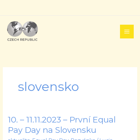
Přeskočit
na
obsah
slovensko
10. – 11.11.2023 – První Equal
10.
–
Pay Day na Slovensku
11.11.2023