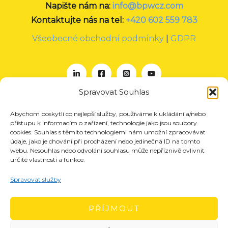
Napište nám na:
info@bpwcz.com
Kontaktujte nás na tel:
+420 602 559 783
Všeobecné obchodní podmínky
|
GDPR
Spravovat Souhlas
Abychom poskytli co nejlepší služby, používáme k ukládání a/nebo
O nás
přístupu k informacím o zařízení, technologie jako jsou soubory
Projekty
cookies. Souhlas s těmito technologiemi nám umožní zpracovávat
údaje, jako je chování při procházení nebo jedinečná ID na tomto
Členství
webu. Nesouhlas nebo odvolání souhlasu může nepříznivě ovlivnit
určité vlastnosti a funkce.
Akce
Aktuality
Spravovat služby
Pro média
Kontakt
PŘÍJMOUT