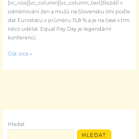
[vc_row][vc_column][vc_column_text]Rozdíl v
na
odměňování žen a mužů na Slovensku činí podle
Slovensko
dat Eurostatu v průměru 15,8 % a je na čase s tím
něco udělat. Equal Pay Day je legendární
konferencí,
Číst více »
Hledat
HLEDAT