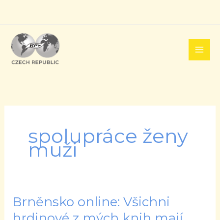
Přeskočit
na
obsah
spolupráce ženy
muži
Brněnsko online: Všichni
Brněnsko
online:
hrdinové z mých knih mají