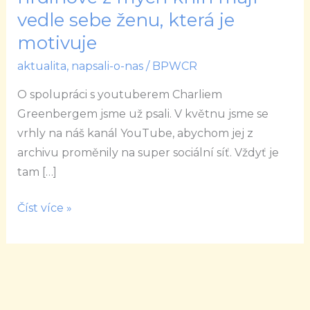
Všichni
vedle sebe ženu, která je
hrdinové
motivuje
z
aktualita
,
napsali-o-nas
/
BPWCR
mých
knih
O spolupráci s youtuberem Charliem
mají
Greenbergem jsme už psali. V květnu jsme se
vedle
vrhly na náš kanál YouTube, abychom jej z
sebe
archivu proměnily na super sociální síť. Vždyť je
ženu,
tam […]
která
je
Číst více »
motivuje