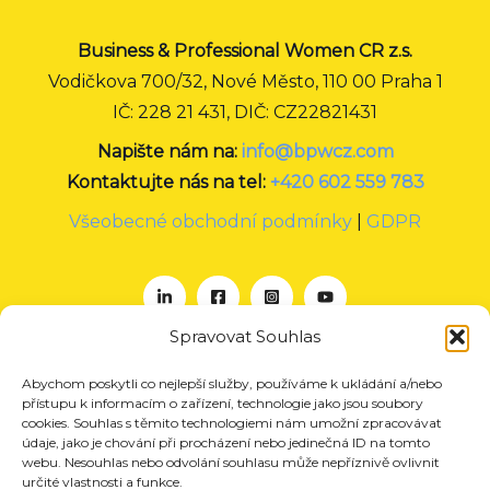
Business & Professional Women CR z.s.
Vodičkova 700/32, Nové Město, 110 00 Praha 1
IČ: 228 21 431, DIČ: CZ22821431
Napište nám na:
info@bpwcz.com
Kontaktujte nás na tel:
+420 602 559 783
Všeobecné obchodní podmínky
|
GDPR
Spravovat Souhlas
Abychom poskytli co nejlepší služby, používáme k ukládání a/nebo
O nás
přístupu k informacím o zařízení, technologie jako jsou soubory
Projekty
cookies. Souhlas s těmito technologiemi nám umožní zpracovávat
údaje, jako je chování při procházení nebo jedinečná ID na tomto
Členství
webu. Nesouhlas nebo odvolání souhlasu může nepříznivě ovlivnit
určité vlastnosti a funkce.
Akce