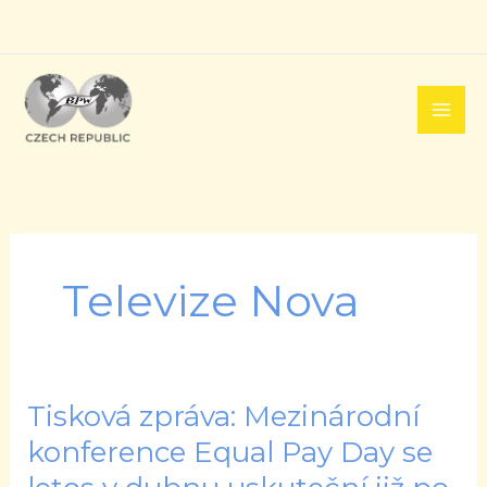
Přeskočit
na
obsah
Televize Nova
Tisková zpráva: Mezinárodní
Tisková
zpráva:
konference Equal Pay Day se
Mezinárodní