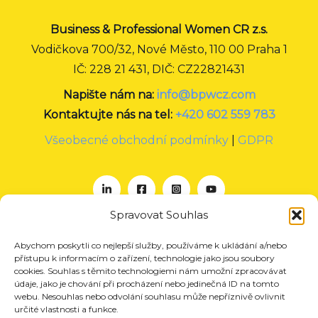
Business & Professional Women CR z.s.
Vodičkova 700/32, Nové Město, 110 00 Praha 1
IČ: 228 21 431, DIČ: CZ22821431
Napište nám na:
info@bpwcz.com
Kontaktujte nás na tel:
+420 602 559 783
Všeobecné obchodní podmínky
|
GDPR
Spravovat Souhlas
Abychom poskytli co nejlepší služby, používáme k ukládání a/nebo
O nás
přístupu k informacím o zařízení, technologie jako jsou soubory
Projekty
cookies. Souhlas s těmito technologiemi nám umožní zpracovávat
údaje, jako je chování při procházení nebo jedinečná ID na tomto
Členství
webu. Nesouhlas nebo odvolání souhlasu může nepříznivě ovlivnit
určité vlastnosti a funkce.
Akce