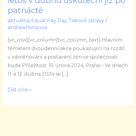
letos v dubnu uskuteční již po
konference
patnácté
Equal
aktualita
,
Equal Pay Day
,
Tiskové zprávy
/
Pay
andrea.honzova
Day
se
[vc_row][vc_column][vc_column_text] Hlavním
letos
tématem dvoudenní akce poukazující na rozdíl
v
v odměňování a postavení žen ve společnosti
dubnu
bude Příležitost. 15. února 2024, Praha – Ve dnech
uskuteční
11. a 12. dubna 2024 se […]
již
po
Číst více »
patnácté