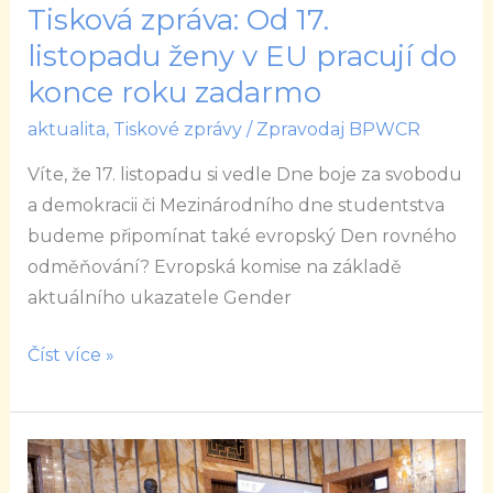
konce
Tisková zpráva: Od 17.
roku
listopadu ženy v EU pracují do
zadarmo
konce roku zadarmo
aktualita
,
Tiskové zprávy
/
Zpravodaj BPWCR
Víte, že 17. listopadu si vedle Dne boje za svobodu
a demokracii či Mezinárodního dne studentstva
budeme připomínat také evropský Den rovného
odměňování? Evropská komise na základě
aktuálního ukazatele Gender
Číst více »
Tisková
zpráva: