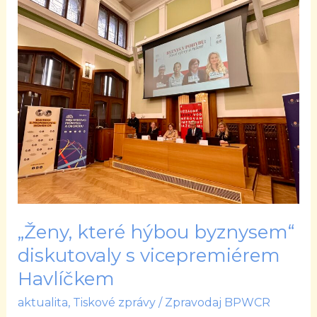
„Ženy,
které
hýbou
byznysem“
diskutovaly
s vicepremiérem
Havlíčkem
„Ženy, které hýbou byznysem“
diskutovaly s vicepremiérem
Havlíčkem
aktualita
,
Tiskové zprávy
/
Zpravodaj BPWCR