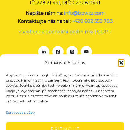
IČ: 228 21 431, DIČ: CZ22821431
Napište nám na:
info@bpwcz.com
Kontaktujte nás na tel:
+420 602 559 783
Všeobecné obchodní podmínky
|
GDPR
Spravovat Souhlas
Abychom poskytli co nejlepší služby, používáme k ukládání a/nebo
O nás
přístupu k informacím o zařízení, technologie jako jsou soubory
Projekty
cookies. Souhlas s těmito technologiemi nám umožní zpracovávat
údaje, jako je chování při procházení nebo jedinečná ID na tomto
Členství
webu. Nesouhlas nebo odvolání souhlasu může nepříznivě ovlivnit
určité vlastnosti a funkce.
Akce
Aktuality
Spravovat služby
Pro média
Kontakt
PŘÍJMOUT