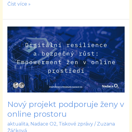
Číst více »
Nový
projekt
podporuje
ženy
v
online
prostoru
Nový projekt podporuje ženy v
online prostoru
aktualita
,
Nadace O2
,
Tiskové zprávy
/
Zuzana
Žáčková