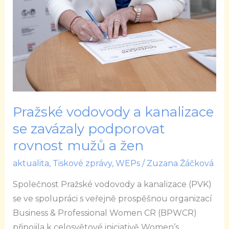
Pražské vodovody a kanalizace
se zavázaly podporovat
rovnost mužů a žen
aktualita
,
Tiskové zprávy
,
WEPs
/
Zuzana Žáčková
Společnost Pražské vodovody a kanalizace (PVK)
se ve spolupráci s veřejně prospěšnou organizací
Business & Professional Women CR (BPWCR)
připojila k celosvětové iniciativě Women’s