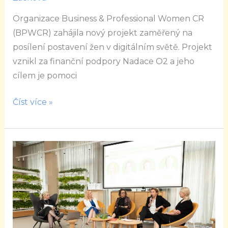
Organizace Business & Professional Women CR
(BPWCR) zahájila nový projekt zaměřený na
posílení postavení žen v digitálním světě. Projekt
vznikl za finanční podpory Nadace O2 a jeho
cílem je pomoci
Číst více »
Firmy
i
stát
hledají
cestu
k