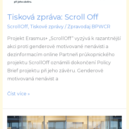
Tisková zpráva: Scroll Off
ScrollOff
,
Tiskové zprávy
/
Zpravodaj BPWCR
Projekt Erasmus+ „ScrollOff“ vyzývá k razantnější
akci proti genderově motivované nenávisti a
dezinformacím online Partneři průkopnického
projektu ScrollOff oznámili dokončení Policy
Brief projektu při jeho závěru. Genderově
motivovaná nenávist a
Číst více »
Nedělme
svět