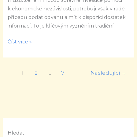
mužů. Ženám můžou správné investice pomoci
k ekonomické nezávislosti, potřebují však v řadě
případů dodat odvahu a mít k dispozici dostatek
informací. To je klíčovým vyzněním tradiční
Číst více »
1
2
…
7
Následující
→
Hledat