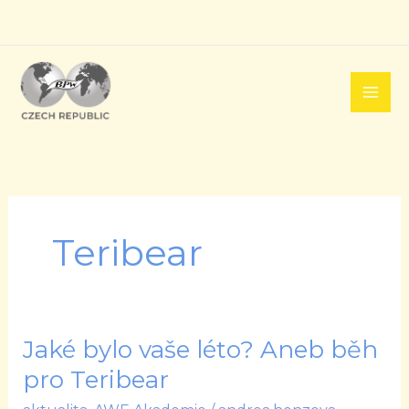
Přeskočit
na
obsah
Teribear
Jaké bylo vaše léto? Aneb běh
Jaké
bylo
pro Teribear
vaše