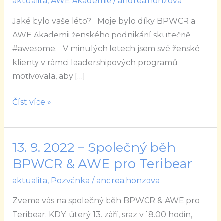
aktualita
,
AWE Akademie
/
andrea.honzova
léto?
Jaké bylo vaše léto? Moje bylo díky BPWCR a
Aneb
AWE Akademii ženského podnikání skutečně
běh
#awesome. V minulých letech jsem své ženské
pro
klienty v rámci leadershipových programů
Teribear
motivovala, aby […]
Číst více »
13. 9. 2022 – Společný běh
13.
9.
BPWCR & AWE pro Teribear
2022
aktualita
,
Pozvánka
/
andrea.honzova
–
Zveme vás na společný běh BPWCR & AWE pro
Společný
Teribear. KDY: úterý 13. září, sraz v 18.00 hodin,
běh