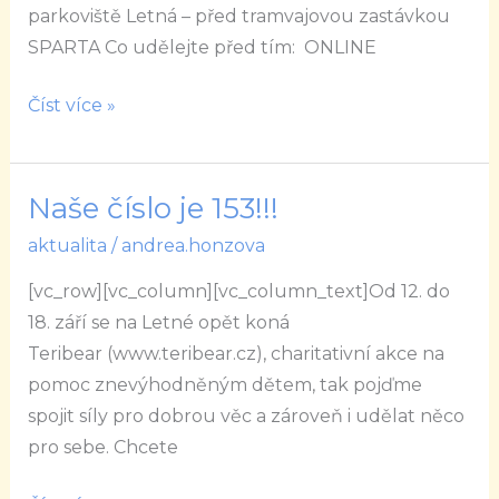
parkoviště Letná – před tramvajovou zastávkou
BPWCR
SPARTA Co udělejte před tím: ONLINE
&
AWE
Číst více »
pro
Teribear
Naše číslo je 153!!!
Naše
číslo
aktualita
/
andrea.honzova
je
[vc_row][vc_column][vc_column_text]Od 12. do
153!!!
18. září se na Letné opět koná
Teribear (www.teribear.cz), charitativní akce na
pomoc znevýhodněným dětem, tak pojďme
spojit síly pro dobrou věc a zároveň i udělat něco
pro sebe. Chcete