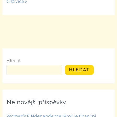
Číst více »
Hledat
HLEDAT
Nejnovější příspěvky
Women’s FINdependence: Proč je finanční