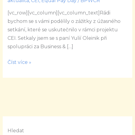
aktualita
,
CEI
,
Equal Pay Day
/
BPWCR
je
[vc_row][vc_column][vc_column_text]Rádi
pro
bychom se s vámi podělily o zážitky z úžasného
nás
setkání, které se uskutečnilo v rámci projektu
inspirativní
CEI. Setkaly jsem se s paní Yulií Oleinik při
a
spolupráci za Business & […]
motivující.
Číst více »
Hledat