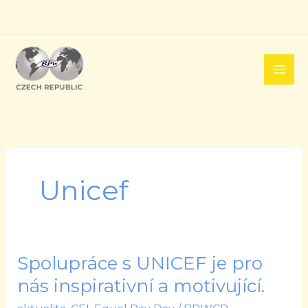
Přeskočit
na
obsah
Unicef
Spolupráce s UNICEF je pro
Spolupráce
s
nás inspirativní a motivující.
UNICEF