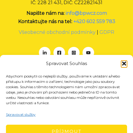
IČ: 228 21 431, DIČ: CZ22821431
Napište nám na:
info@bpwcz.com
Kontaktujte nás na tel:
+420 602 559 783
Všeobecné obchodní podmínky
|
GDPR
Spravovat Souhlas
Abychom poskytli co nejlepší služby, používáme k ukládání a/nebo
O nás
přístupu k informacím o zařízení, technologie jako jsou soubory
Projekty
cookies. Souhlas s těmito technologiemi nám umožní zpracovávat
údaje, jako je chování při procházení nebo jedinečná ID na tomto
Členství
webu. Nesouhlas nebo odvolání souhlasu může nepříznivě ovlivnit
určité vlastnosti a funkce.
Akce
Aktuality
Spravovat služby
Pro média
Kontakt
PŘÍJMOUT