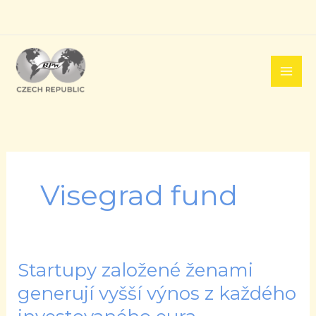
Přeskočit
na
obsah
Visegrad fund
Startupy založené ženami
Startupy
založené
generují vyšší výnos z každého
ženami