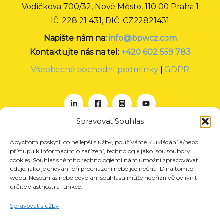
Vodičkova 700/32, Nové Město, 110 00 Praha 1
IČ: 228 21 431, DIČ: CZ22821431
Napište nám na:
info@bpwcz.com
Kontaktujte nás na tel:
+420 602 559 783
Všeobecné obchodní podmínky
|
GDPR
Spravovat Souhlas
Abychom poskytli co nejlepší služby, používáme k ukládání a/nebo
O nás
přístupu k informacím o zařízení, technologie jako jsou soubory
Projekty
cookies. Souhlas s těmito technologiemi nám umožní zpracovávat
údaje, jako je chování při procházení nebo jedinečná ID na tomto
Členství
webu. Nesouhlas nebo odvolání souhlasu může nepříznivě ovlivnit
určité vlastnosti a funkce.
Akce
Aktuality
Spravovat služby
Pro média