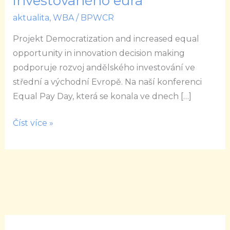
investovaného eura
generují
aktualita
,
WBA
/
BPWCR
vyšší
výnos
Projekt Democratization and increased equal
z
opportunity in innovation decision making
každého
podporuje rozvoj andělského investování ve
investovaného
střední a východní Evropě. Na naší konferenci
eura
Equal Pay Day, která se konala ve dnech […]
Číst více »