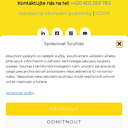
Kontaktujte nás na tel:
+420 602 559 783
Všeobecné obchodní podmínky
|
GDPR
Spravovat Souhlas
Abychom poskytli co nejlepší služby, používáme k ukládání a/nebo
O nás
přístupu k informacím o zařízení, technologie jako jsou soubory
Projekty
cookies. Souhlas s těmito technologiemi nám umožní zpracovávat
údaje, jako je chování při procházení nebo jedinečná ID na tomto
Členství
webu. Nesouhlas nebo odvolání souhlasu může nepříznivě ovlivnit
určité vlastnosti a funkce.
Akce
Aktuality
Spravovat služby
Pro média
Kontakt
PŘÍJMOUT
ODMÍTNOUT