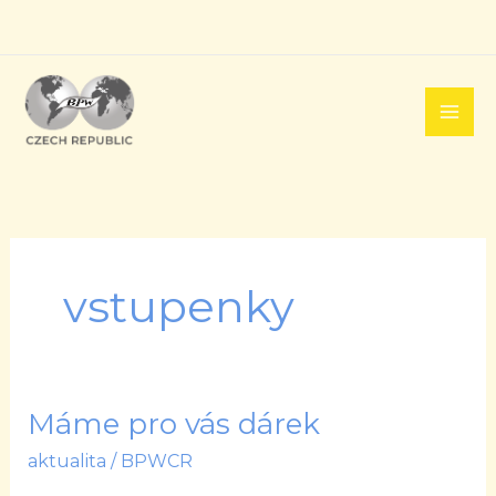
Přeskočit
na
obsah
vstupenky
Máme pro vás dárek
Máme
pro
aktualita
/
BPWCR
vás