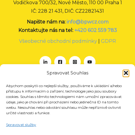
Vodičkova 700/32, Nové Město, 110 00 Praha 1
IČ: 228 21 431, DIČ: CZ22821431
Napište nám na:
info@bpwcz.com
Kontaktujte nás na tel:
+420 602 559 783
Všeobecné obchodní podmínky
|
GDPR
Spravovat Souhlas
Abychom poskytli co nejlepší služby, používáme k ukládání a/nebo
O nás
přístupu k informacím o zařízení, technologie jako jsou soubory
Projekty
cookies. Souhlas s těmito technologiemi nám umožní zpracovávat
údaje, jako je chování při procházení nebo jedinečná ID na tomto
Členství
webu. Nesouhlas nebo odvolání souhlasu může nepříznivě ovlivnit
určité vlastnosti a funkce.
Akce
Aktuality
Spravovat služby
Pro média