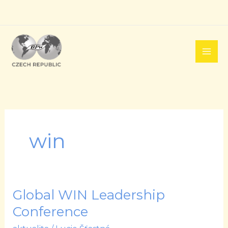
Přeskočit
na
obsah
win
Global WIN Leadership
Global
WIN
Conference
Leadership