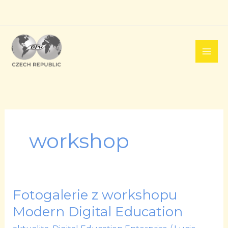
Přeskočit
na
obsah
workshop
Fotogalerie z workshopu
Fotogalerie
z
Modern Digital Education
workshopu