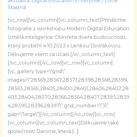
aktualita
,
Digital Education Enterprise
/
Lucie
Modern
Šťastná
Digital
[vc_row][vc_column][vc_column_text]Přinášíme
Education
fotografie z workshopu Modern Digital Education
Umělá inteligence: Otevřete dveře budoucnosti,
který proběhl 4.10.2023 s Lenkou Dvořákovou.
Děkujeme všem za účast.[/vc_column_text]
[/vc_column][/vc_row][vc_row][vc_column]
[vc_gallery type=\“grid\“
images=\“28369,28367,28371,28398,28368,28399,
28363,28365,28405,28400,28401,28406,28402,28
403,28404,28370,28366,28364,28407,28393,2839
4,28395,28396,28397\“ grid_number=\“3\“
gap=\“large\“][/vc_column][/vc_row][vc_row]
[vc_column][vc_column_text]Děkujeme také
společnosti Danone, která […]