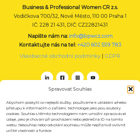
Business & Professional Women CR z.s.
Vodičkova 700/32, Nové Město, 110 00 Praha 1
IČ: 228 21 431, DIČ: CZ22821431
Napište nám na:
info@bpwcz.com
Kontaktujte nás na tel:
+420 602 559 783
Všeobecné obchodní podmínky
|
GDPR
Spravovat Souhlas
Abychom poskytli co nejlepší služby, používáme k ukládání a/nebo
O nás
přístupu k informacím o zařízení, technologie jako jsou soubory
Projekty
cookies. Souhlas s těmito technologiemi nám umožní zpracovávat
údaje, jako je chování při procházení nebo jedinečná ID na tomto
Členství
webu. Nesouhlas nebo odvolání souhlasu může nepříznivě ovlivnit
určité vlastnosti a funkce.
Akce