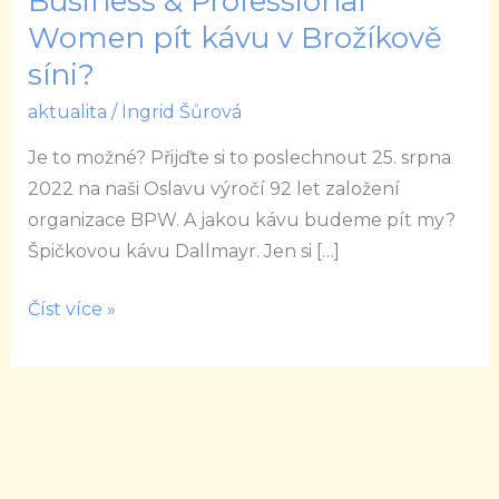
Business & Professional
organizace
Women pít kávu v Brožíkově
Business
síni?
&
Professional
aktualita
/
Ingrid Šůrová
Women pít
Je to možné? Přijďte si to poslechnout 25. srpna
kávu
2022 na naši Oslavu výročí 92 let založení
v Brožíkově
organizace BPW. A jakou kávu budeme pít my?
síni?
Špičkovou kávu Dallmayr. Jen si […]
Číst více »