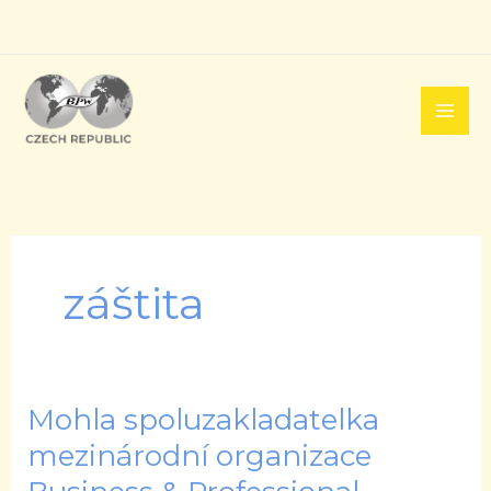
Přeskočit
na
obsah
záštita
Mohla spoluzakladatelka
Mohla
spoluzakladatelka
mezinárodní organizace
mezinárodní