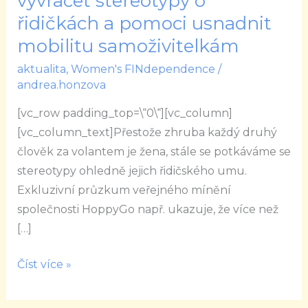
vyvracet stereotypy o
je
řidičkách a pomoci usnadnit
výstižný
mobilitu samoživitelkám
název
iniciativy,
aktualita
,
Women's FINdependence
/
andrea.honzova
která
chce
[vc_row padding_top=\“0\“][vc_column]
vyvracet
[vc_column_text]Přestože zhruba každý druhý
stereotypy
člověk za volantem je žena, stále se potkáváme se
o
stereotypy ohledně jejich řidičského umu.
řidičkách
Exkluzivní průzkum veřejného mínění
a
společnosti HoppyGo např. ukazuje, že více než
pomoci
[…]
usnadnit
mobilitu
Číst více »
samoživitelkám