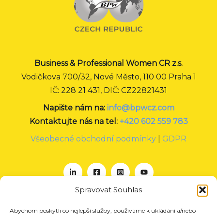
Business & Professional Women CR z.s.
Vodičkova 700/32, Nové Město, 110 00 Praha 1
IČ: 228 21 431, DIČ: CZ22821431
Napište nám na:
info@bpwcz.com
Kontaktujte nás na tel:
+420 602 559 783
Všeobecné obchodní podmínky
|
GDPR
Spravovat Souhlas
Abychom poskytli co nejlepší služby, používáme k ukládání a/nebo
O nás