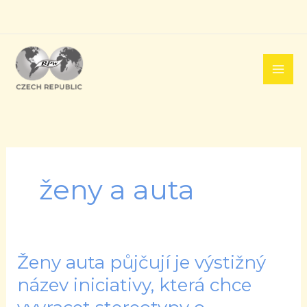
Přeskočit
na
obsah
ženy a auta
Ženy auta půjčují je výstižný
Ženy
auta
název iniciativy, která chce
půjčují