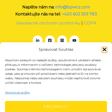
Napište nám na:
info@bpwcz.com
Kontaktujte nás na tel:
+420 602 559 783
Všeobecné obchodní podmínky
|
GDPR
Spravovat Souhlas
Abychom poskytli co nejlepší služby, používáme k ukládání a/nebo
O nás
přístupu k informacím o zařízení, technologie jako jsou soubory
Projekty
cookies. Souhlas s těmito technologiemi nám umožní zpracovávat
údaje, jako je chování při procházení nebo jedinečná ID na tomto
Členství
webu. Nesouhlas nebo odvolání souhlasu může nepříznivě ovlivnit
určité vlastnosti a funkce.
Akce
Aktuality
Spravovat služby
Pro média
Kontakt
PŘÍJMOUT