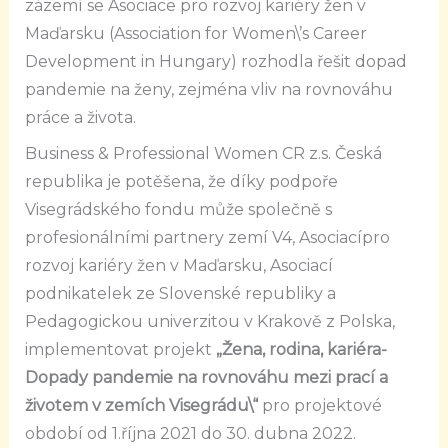
zázemí se Asociace pro rozvoj kariéry žen v
Maďarsku (Association for Women\’s Career
Development in Hungary) rozhodla řešit dopad
pandemie na ženy, zejména vliv na rovnováhu
práce a života.
Business & Professional Women CR z.s. Česká
republika je potěšena, že díky podpoře
Visegrádského fondu může společně s
profesionálními partnery zemí V4, Asociacípro
rozvoj kariéry žen v Maďarsku, Asociací
podnikatelek ze Slovenské republiky a
Pedagogickou univerzitou v Krakově z Polska,
implementovat projekt
„Žena, rodina, kariéra-
Dopady pandemie na rovnováhu mezi prací a
životem v zemích Visegrádu\“
pro projektové
období od 1.října 2021 do 30. dubna 2022.