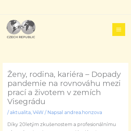
Přeskočit
na
obsah
Ženy, rodina, kariéra – Dopady
pandemie na rovnováhu mezi
prací a životem v zemích
Visegrádu
/
aktualita
,
V4W
/ Napsal
andrea.honzova
Díky 20letým zkušenostem a profesionálnímu