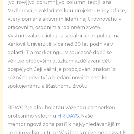
[vc_row][vc_column][vc_column_text]Hana
Müllerová je zakladatelkou projektu Baby Office,
který pomáhá aktivním lidem najít rovnováhu v
pracovním, osobním a rodinném životě.
Vystudovala sociologii a sociální antropologii na
Karlově Univerzitě, více než 20 let podniká v
oblasti IT a marketingu. V současné době se
věnuje především otázkám vzdělávání dětí i
dospělých. Její vášní je propojování znalostí z
různých odvětví a hledání nových cest ke
spokojenému a šťastnému životu.
BPWCR je dlouholetou váženou partnerkou
profesního veletrhu
HR DAYS
. Naše
mentoringová zóna patří k nejvyhledávanějším.
Je nám velkou ctí, že Vás i letos můžeme pozvat k