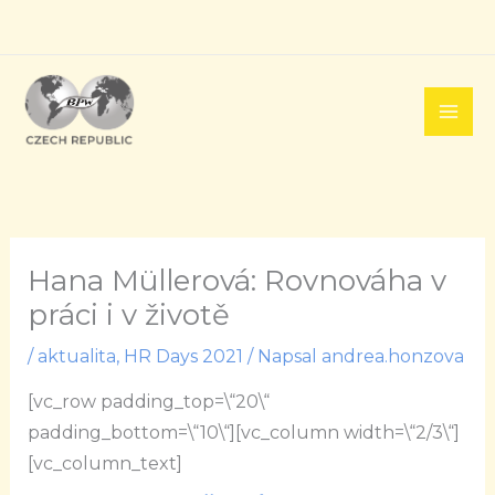
Přeskočit
na
obsah
Hana Müllerová: Rovnováha v
práci i v životě
/
aktualita
,
HR Days 2021
/ Napsal
andrea.honzova
[vc_row padding_top=\“20\“
padding_bottom=\“10\“][vc_column width=\“2/3\“]
[vc_column_text]