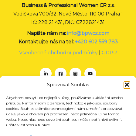
Business & Professional Women CR z.s.
Vodičkova 700/32, Nové Město, 110 00 Praha 1
IČ: 228 21 431, DIČ: CZ22821431
Napište nám na:
info@bpwcz.com
Kontaktujte nás na tel:
+420 602 559 783
Všeobecné obchodní podmínky
|
GDPR
Spravovat Souhlas
Abychom poskytli co nejlepší služby, používáme k ukládání a/nebo
O nás
přístupu k informacím o zařízení, technologie jako jsou soubory
Projekty
cookies. Souhlas s těmito technologiemi nám umožní zpracovávat
údaje, jako je chování při procházení nebo jedinečná ID na tomto
Členství
webu. Nesouhlas nebo odvolání souhlasu může nepříznivě ovlivnit
určité vlastnosti a funkce.
Akce
Aktuality