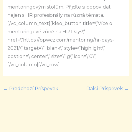
mentoringovým stolům. Přijďte si popovídat
nejen s HR profesionály na různá témata.
[/vc_column_text][kleo_button title=\“Více o
mentoringové zóně na HR Days\“
href=\“https://bpwcz.com/mentoring/hr-days-
2021/\“ target=\“_blank\“ style=\“highlight\“
position=\“center\“ size=\“lg\“ icon=\“0\“]
[/vc_column][/vc_row]
←
Předchozí Příspěvek
Další Příspěvek
→