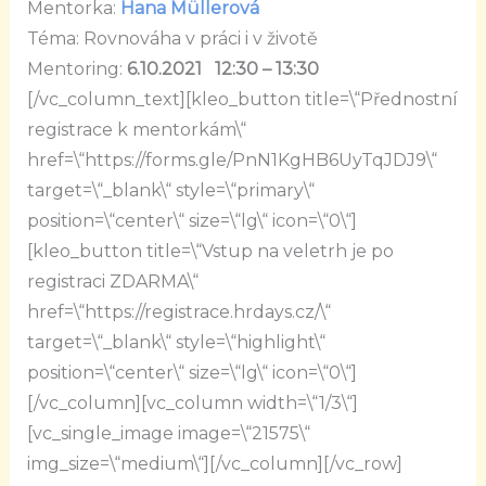
Mentorka:
Hana Müllerová
Téma: Rovnováha v práci i v životě
Mentoring:
6.10.2021 12:30 – 13:30
[/vc_column_text][kleo_button title=\“Přednostní
registrace k mentorkám\“
href=\“https://forms.gle/PnN1KgHB6UyTqJDJ9\“
target=\“_blank\“ style=\“primary\“
position=\“center\“ size=\“lg\“ icon=\“0\“]
[kleo_button title=\“Vstup na veletrh je po
registraci ZDARMA\“
href=\“https://registrace.hrdays.cz/\“
target=\“_blank\“ style=\“highlight\“
position=\“center\“ size=\“lg\“ icon=\“0\“]
[/vc_column][vc_column width=\“1/3\“]
[vc_single_image image=\“21575\“
img_size=\“medium\“][/vc_column][/vc_row]