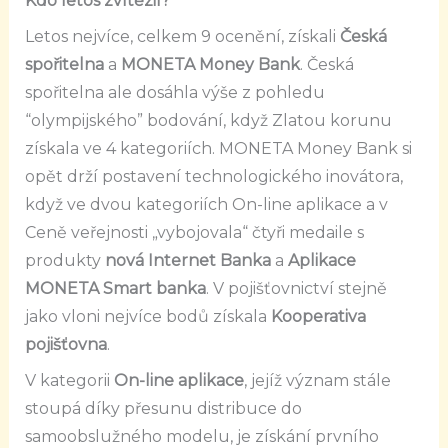
Kdo letos zvítězil?
Letos nejvíce, celkem 9 ocenění, získali
Česká
spořitelna
a
MONETA Money Bank
. Česká
spořitelna ale dosáhla výše z pohledu
“olympijského” bodování, když Zlatou korunu
získala ve 4 kategoriích. MONETA Money Bank si
opět drží postavení technologického inovátora,
když ve dvou kategoriích On-line aplikace a v
Ceně veřejnosti „vybojovala“ čtyři medaile s
produkty
nová Internet Banka
a
Aplikace
MONETA Smart banka
. V pojišťovnictví stejně
jako vloni nejvíce bodů získala
Kooperativa
pojišťovna
.
V kategorii
On-line aplikace
, jejíž význam stále
stoupá díky přesunu distribuce do
samoobslužného modelu, je získání prvního