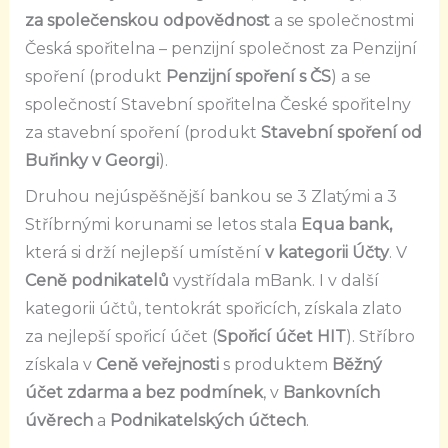
za společenskou odpovědnost
a se společnostmi
Česká spořitelna – penzijní společnost za Penzijní
spoření (produkt
Penzijní spoření s ČS
) a se
společností Stavební spořitelna České spořitelny
za stavební spoření (produkt
Stavební spoření od
Buřinky v Georgi
).
Druhou nejúspěšnější bankou
se 3 Zlatými a 3
Stříbrnými korunami se letos stala
Equa bank,
která si drží nejlepší umístění
v kategorii Účty
. V
Ceně podnikatelů
vystřídala mBank. I v další
kategorii účtů, tentokrát spořicích, získala zlato
za nejlepší spořicí účet (
Spořicí účet HIT
). Stříbro
získala v
Ceně veřejnosti
s produktem
Běžný
účet zdarma a bez podmínek
, v
Bankovních
úvěrech
a
Podnikatelských účtech
.