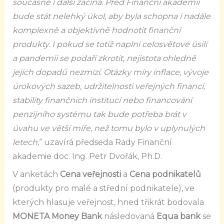
současně i další začíná. Před Finanční akademií
bude stát nelehký úkol, aby byla schopna i nadále
komplexně a objektivně hodnotit finanční
produkty. I pokud se totiž naplní celosvětové úsilí
a pandemii se podaří zkrotit, nejistota ohledně
jejích dopadů nezmizí. Otázky míry inflace, vývoje
úrokových sazeb, udržitelnosti veřejných financí,
stability finančních institucí nebo financování
penzijního systému tak bude potřeba brát v
úvahu ve větší míře, než tomu bylo v uplynulých
letech,
“ uzavírá předseda Rady Finanční
akademie doc. Ing. Petr Dvořák, Ph.D.
V anketách
Cena veřejnosti
a
Cena podnikatelů
(produkty pro malé a střední podnikatele), ve
kterých hlasuje veřejnost, hned třikrát bodovala
MONETA Money Bank
následovaná
Equa bank
se