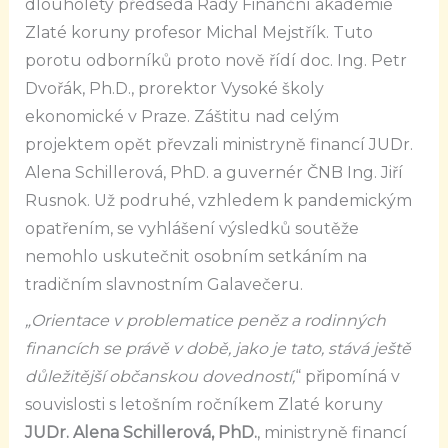
dlouholetý předseda Rady Finanční akademie
Zlaté koruny profesor Michal Mejstřík. Tuto
porotu odborníků proto nově řídí doc. Ing. Petr
Dvořák, Ph.D., prorektor Vysoké školy
ekonomické v Praze. Záštitu nad celým
projektem opět převzali ministryně financí JUDr.
Alena Schillerová, PhD. a guvernér ČNB Ing. Jiří
Rusnok. Už podruhé, vzhledem k pandemickým
opatřením, se vyhlášení výsledků soutěže
nemohlo uskutečnit osobním setkáním na
tradičním slavnostním Galavečeru.
„Orientace v problematice peněz a rodinných
financích se právě v době, jako je tato, stává ještě
důležitější občanskou dovedností,
“ připomíná v
souvislosti s letošním ročníkem Zlaté koruny
JUDr. Alena Schillerová, PhD.
, ministryně financí