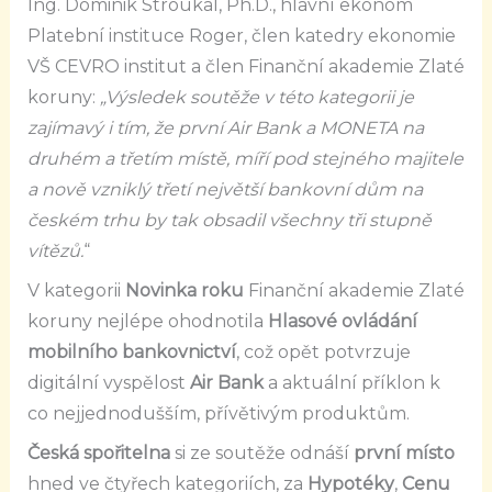
Ing. Dominik Stroukal, Ph.D., hlavní ekonom
Platební instituce Roger, člen katedry ekonomie
VŠ CEVRO institut a člen Finanční akademie Zlaté
koruny:
„Výsledek soutěže v této kategorii je
zajímavý i tím, že první Air Bank a MONETA na
druhém a třetím místě, míří pod stejného majitele
a nově vzniklý třetí největší bankovní dům na
českém trhu by tak obsadil všechny tři stupně
vítězů.
“
V kategorii
Novinka roku
Finanční
akademie Zlaté
koruny nejlépe ohodnotila
Hlasové ovládání
mobilního bankovnictví
, což opět potvrzuje
digitální vyspělost
Air Bank
a aktuální příklon k
co nejjednodušším, přívětivým produktům.
Česká spořitelna
si ze soutěže odnáší
první místo
hned ve čtyřech kategoriích, za
Hypotéky
,
Cenu