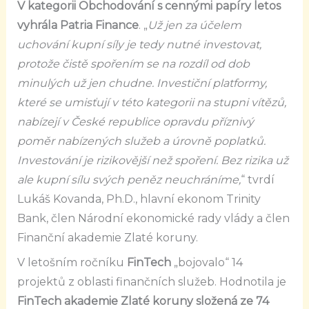
V kategorii Obchodování s cennými papíry letos
vyhrála Patria Finance
. „
Už jen za účelem
uchování kupní síly je tedy nutné investovat,
protože čistě spořením se na rozdíl od dob
minulých už jen chudne. Investiční platformy,
které se umisťují v této kategorii na stupni vítězů,
nabízejí v České republice opravdu příznivý
poměr nabízených služeb a úrovně poplatků.
Investování je rizikovější než spoření. Bez rizika už
ale kupní sílu svých peněz neuchráníme,
“ tvrdí
Lukáš Kovanda, Ph.D., hlavní ekonom Trinity
Bank, člen Národní ekonomické rady vlády a člen
Finanční akademie Zlaté koruny.
V letošním ročníku
FinTech
„bojovalo“ 14
projektů z oblasti finančních služeb. Hodnotila je
FinTech akademie Zlaté koruny složená ze 74