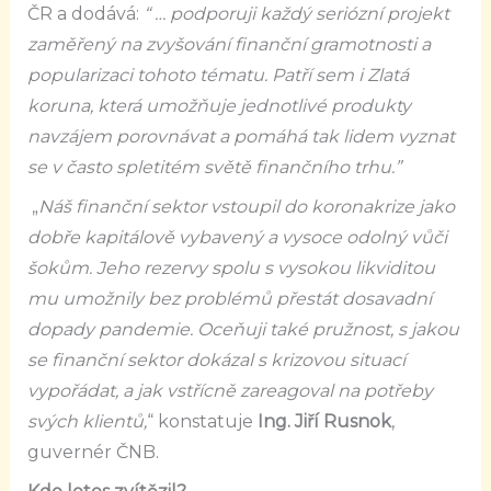
ČR a dodává:
“ … podporuji každý seriózní projekt
zaměřený na zvyšování finanční gramotnosti a
popularizaci tohoto tématu. Patří sem i Zlatá
koruna, která umožňuje jednotlivé produkty
navzájem porovnávat a pomáhá tak lidem vyznat
se v často spletitém světě finančního trhu.”
„
Náš finanční sektor vstoupil do koronakrize jako
dobře kapitálově vybavený a vysoce odolný vůči
šokům. Jeho rezervy spolu s vysokou likviditou
mu umožnily bez problémů přestát dosavadní
dopady pandemie. Oceňuji také pružnost, s jakou
se finanční sektor dokázal s krizovou situací
vypořádat, a jak vstřícně zareagoval na potřeby
svých klientů,
“ konstatuje
Ing. Jiří Rusnok
,
guvernér ČNB.