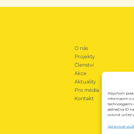
O nás
Projekty
Členství
Akce
Aktuality
Pro média
Abychom poskyt
Kontakt
informacím o za
technologiemi 
jedinečná ID n
ovlivnit určité 
Spravovat služ