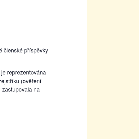
é členské příspěvky
 je reprezentována
ejstříku (ověření
o zastupovala na