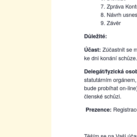
Zpráva Kont
Návrh usnes
Závěr
Důležité:
Zúčastnit se m
Účast:
ke dni konání schůze
Delegát/fyzická oso
statutárním orgánem, 
bude probíhat on-line
členské schůzi.
Registrac
Prezence:
Těším se na Vaši úča