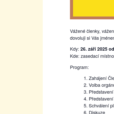
Vážené členky, vážen
dovoluji si Vás jméne
Kdy:
26. září 2025 od
Kde: zasedací místn
Program:
Zahájení Čl
Volba orgán
Představení
Představení
Schválení p
Diskuze