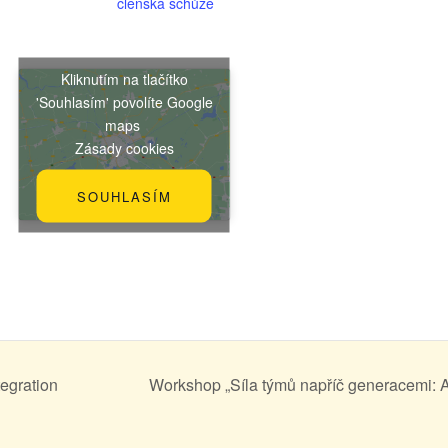
členská schůze
Kliknutím na tlačítko
'Souhlasím' povolíte Google
maps
Zásady cookies
SOUHLASÍM
tegration
Workshop „Síla týmů napříč generacemi: