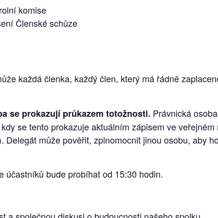
rolní komise
ení Členské schůze
ůže každá členka, každý člen, který má řádně zaplacen
.
Právnická osoba
ba se prokazují průkazem totožnosti.
kdy se tento prokazuje aktuálním zápisem ve veřejném r
). Delegát může pověřit, zplnomocnit jinou osobu, aby h
e účastníků bude probíhat od 15:30 hodin.
st a společnou diskusi o budoucnosti našeho spolku.