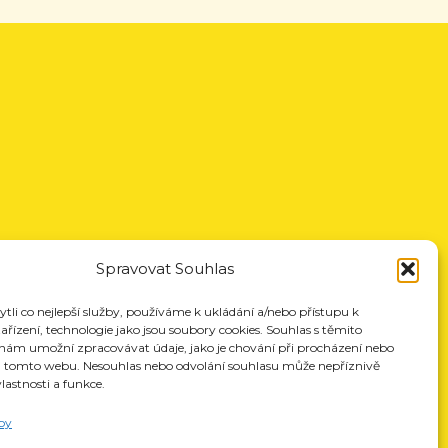
Spravovat Souhlas
li co nejlepší služby, používáme k ukládání a/nebo přístupu k
řízení, technologie jako jsou soubory cookies. Souhlas s těmito
nám umožní zpracovávat údaje, jako je chování při procházení nebo
a tomto webu. Nesouhlas nebo odvolání souhlasu může nepříznivě
vlastnosti a funkce.
by