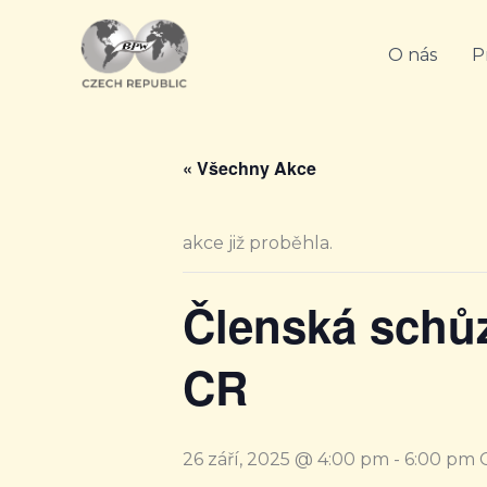
Přeskočit
na
O nás
P
obsah
« Všechny Akce
akce již proběhla.
Členská schů
CR
26 září, 2025 @ 4:00 pm
-
6:00 pm