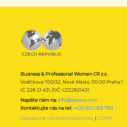
Business & Professional Women CR z.s.
Vodičkova 700/32, Nové Město, 110 00 Praha 1
IČ: 228 21 431, DIČ: CZ22821431
Napište nám na:
info@bpwcz.com
Kontaktujte nás na tel:
+420 602 559 783
Všeobecné obchodní podmínky
|
GDPR