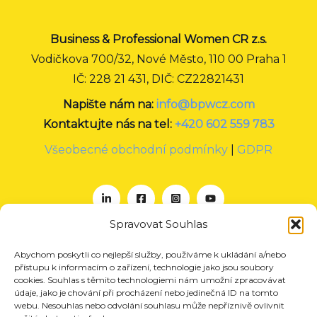
Business & Professional Women CR z.s.
Vodičkova 700/32, Nové Město, 110 00 Praha 1
IČ: 228 21 431, DIČ: CZ22821431
Napište nám na:
info@bpwcz.com
Kontaktujte nás na tel:
+420 602 559 783
Všeobecné obchodní podmínky
|
GDPR
Spravovat Souhlas
Abychom poskytli co nejlepší služby, používáme k ukládání a/nebo
O nás
přístupu k informacím o zařízení, technologie jako jsou soubory
Projekty
cookies. Souhlas s těmito technologiemi nám umožní zpracovávat
údaje, jako je chování při procházení nebo jedinečná ID na tomto
Členství
webu. Nesouhlas nebo odvolání souhlasu může nepříznivě ovlivnit