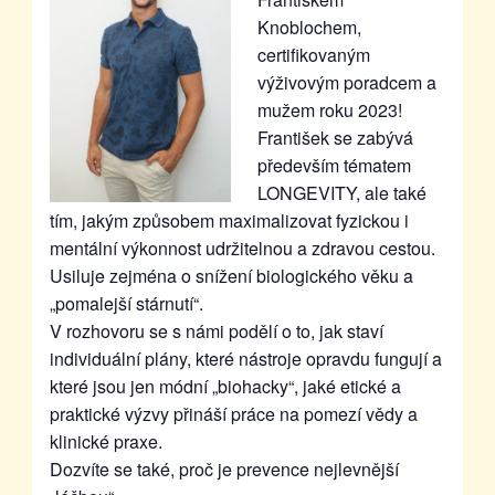
Knoblochem,
certifikovaným
výživovým poradcem a
mužem roku 2023!
František se zabývá
především tématem
LONGEVITY, ale také
tím, jakým způsobem maximalizovat fyzickou i
mentální výkonnost udržitelnou a zdravou cestou.
Usiluje zejména o snížení biologického věku a
„pomalejší stárnutí“.
V rozhovoru se s námi podělí o to, jak staví
individuální plány, které nástroje opravdu fungují a
které jsou jen módní „biohacky“, jaké etické a
praktické výzvy přináší práce na pomezí vědy a
klinické praxe.
Dozvíte se také, proč je prevence nejlevnější