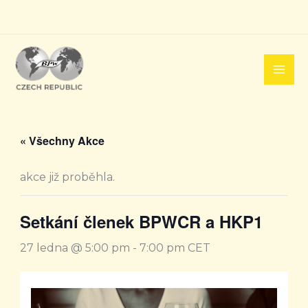
Přeskočit
na
obsah
« Všechny Akce
akce již proběhla.
Setkání členek BPWCR a HKP1
27 ledna @ 5:00 pm
-
7:00 pm
CET