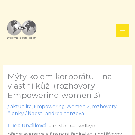
Přeskočit
na
obsah
Mýty kolem korporátu – na
vlastní kůži (rozhovory
Empowering women 3)
/
aktualita
,
Empowering Women 2
,
rozhovory
členky
/ Napsal
andrea.honzova
Lucie Urválková
je místopředsedkyní
představenstva a finanční ředitelkou pojišťovny