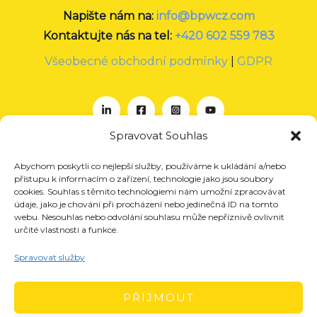
Napište nám na:
info@bpwcz.com
Kontaktujte nás na tel:
+420 602 559 783
Všeobecné obchodní podmínky
|
GDPR
Spravovat Souhlas
Abychom poskytli co nejlepší služby, používáme k ukládání a/nebo
O nás
přístupu k informacím o zařízení, technologie jako jsou soubory
Projekty
cookies. Souhlas s těmito technologiemi nám umožní zpracovávat
údaje, jako je chování při procházení nebo jedinečná ID na tomto
Členství
webu. Nesouhlas nebo odvolání souhlasu může nepříznivě ovlivnit
určité vlastnosti a funkce.
Akce
Aktuality
Spravovat služby
Pro média
Kontakt
PŘÍJMOUT