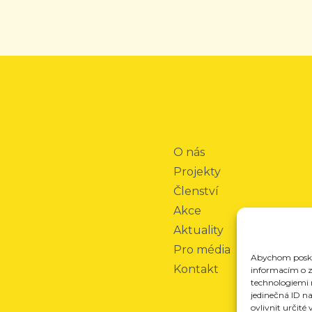
O nás
Projekty
Členství
Akce
Aktuality
Pro média
Abychom poskyt
Kontakt
informacím o za
technologiemi 
jedinečná ID n
ovlivnit určité 