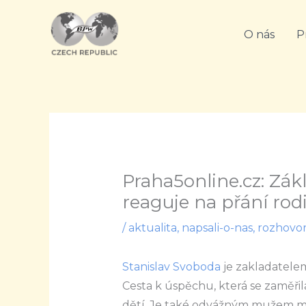
Přeskočit
na
O nás
P
obsah
Praha5online.cz: Zák
reaguje na přání rod
/
aktualita
,
napsali-o-nas
,
rozhovor
Stanislav Svoboda
je zakladatele
Cesta k úspěchu, která se zaměři
dětí. Je také odvážným mužem m