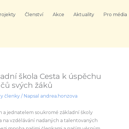
rojekty
Členství
Akce
Aktuality
Pro média
ladní škola Cesta k úspěchu
ičů svých žáků
y členky
/ Napsal
andrea.honzova
m a jednatelem soukromé základní školy
la na vzdělávání nadaných a talentovaných
ezi mnoha našimi členkami a naším věrným