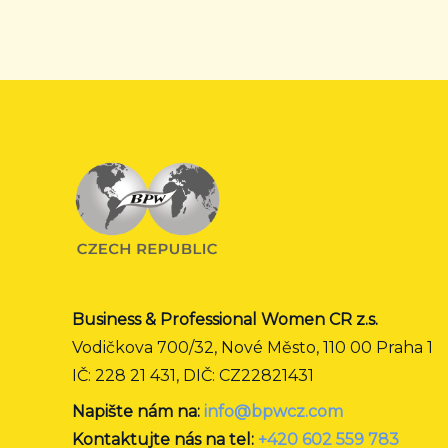
Business & Professional Women CR z.s.
Vodičkova 700/32, Nové Město, 110 00 Praha 1
IČ: 228 21 431, DIČ: CZ22821431
Napište nám na:
info@bpwcz.com
Kontaktujte nás na tel:
+420 602 559 783