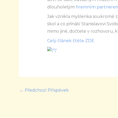
dlouholetým
firemním partnere
Jak vznikla myšlenka soukromé zák
škol a co přináší Stanislavovi Svo
mimo jiné, dočtete v rozhovoru, 
Celý článek čtěte ZDE.
←
Předchozí Příspěvek