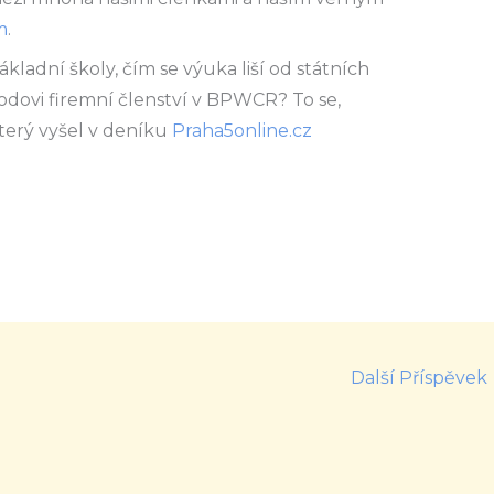
m
.
ladní školy, čím se výuka liší od státních
bodovi firemní členství v BPWCR? To se,
který vyšel v deníku
Praha5online.cz
Další Příspěvek