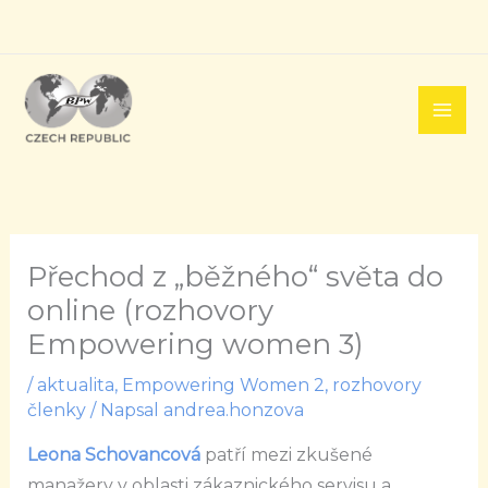
Přeskočit
na
obsah
Přechod z „běžného“ světa do
online (rozhovory
Empowering women 3)
/
aktualita
,
Empowering Women 2
,
rozhovory
členky
/ Napsal
andrea.honzova
Leona Schovancová
patří mezi zkušené
manažery v oblasti zákaznického servisu a