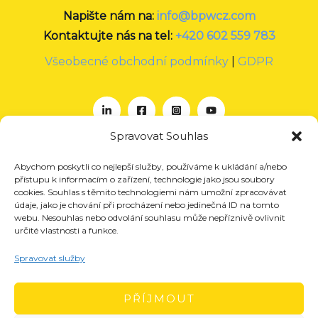
Napište nám na:
info@bpwcz.com
Kontaktujte nás na tel:
+420 602 559 783
Všeobecné obchodní podmínky
|
GDPR
Spravovat Souhlas
Abychom poskytli co nejlepší služby, používáme k ukládání a/nebo
O nás
přístupu k informacím o zařízení, technologie jako jsou soubory
Projekty
cookies. Souhlas s těmito technologiemi nám umožní zpracovávat
údaje, jako je chování při procházení nebo jedinečná ID na tomto
Členství
webu. Nesouhlas nebo odvolání souhlasu může nepříznivě ovlivnit
určité vlastnosti a funkce.
Akce
Aktuality
Spravovat služby
Pro média
Kontakt
PŘÍJMOUT