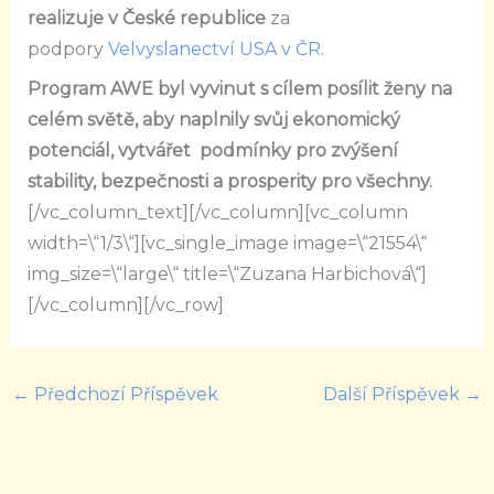
realizuje v České republice
za
podpory
Velvyslanectví USA v ČR.
Program AWE byl vyvinut s cílem posílit ženy na
celém světě, aby naplnily svůj ekonomický
potenciál, vytvářet podmínky pro zvýšení
stability, bezpečnosti a prosperity pro všechny.
[/vc_column_text][/vc_column][vc_column
width=\“1/3\“][vc_single_image image=\“21554\“
img_size=\“large\“ title=\“Zuzana Harbichová\“]
[/vc_column][/vc_row]
←
Předchozí Příspěvek
Další Příspěvek
→