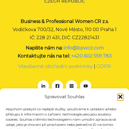
Business & Professional Women CR z.s.
Vodičkova 700/32, Nové Město, 110 00 Praha 1
IČ: 228 21 431, DIČ: CZ22821431
Napište nám na:
info@bpwcz.com
Kontaktujte nás na tel:
+420 602 559 783
Všeobecné obchodní podmínky
|
GDPR
Spravovat Souhlas
Abychom poskytli co nejlepší služby, používáme k ukládání a/nebo
O nás
přístupu k informacím o zařízení, technologie jako jsou soubory
Projekty
cookies. Souhlas s těmito technologiemi nám umožní zpracovávat
údaje, jako je chování při procházení nebo jedinečná ID na tomto
Členství