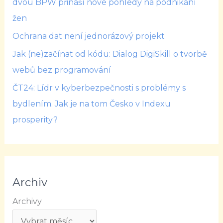
dvou BPW přináší nové pohledy na podnikání
žen
Ochrana dat není jednorázový projekt
Jak (ne)začínat od kódu: Dialog DigiSkill o tvorbě
webů bez programování
ČT24: Lídr v kyberbezpečnosti s problémy s
bydlením. Jak je na tom Česko v Indexu
prosperity?
Archiv
Archivy