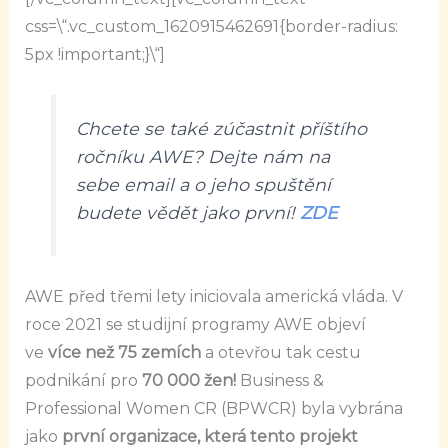
css=\“.vc_custom_1620915462691{border-radius:
5px !important;}\“]
Chcete se také zúčastnit příštího
ročníku AWE? Dejte nám na
sebe email a o jeho spuštění
budete vědět jako první!
ZDE
AWE před třemi lety iniciovala americká vláda. V
roce 2021 se studijní programy AWE objeví
ve
více než 75 zemích
a otevřou tak cestu
podnikání pro
70 000 žen!
Business &
Professional Women CR (BPWCR) byla vybrána
jako
první organizace, která tento projekt