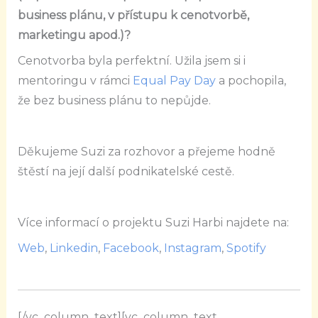
business plánu, v přístupu k cenotvorbě,
marketingu apod.)?
Cenotvorba byla perfektní. Užila jsem si i
mentoringu v rámci
Equal Pay Day
a pochopila,
že bez business plánu to nepůjde.
Děkujeme Suzi za rozhovor a přejeme hodně
štěstí na její další podnikatelské cestě.
Více informací o projektu Suzi Harbi najdete na:
Web
,
Linkedin
,
Facebook
,
Instagram
,
Spotify
[/vc_column_text][vc_column_text