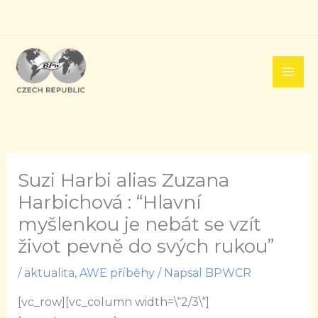
Přeskočit
na
obsah
Suzi Harbi alias Zuzana
Harbichová : “Hlavní
myšlenkou je nebát se vzít
život pevně do svých rukou”
/
aktualita
,
AWE příběhy
/ Napsal
BPWCR
[vc_row][vc_column width=\“2/3\“]