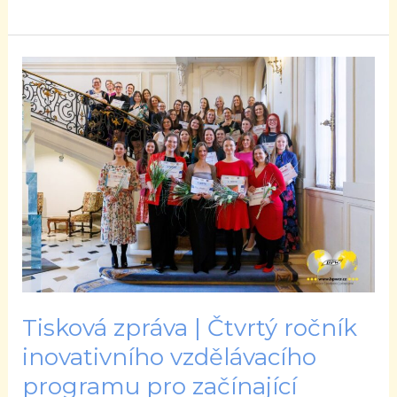
Tisková
zpráva
|
Čtvrtý
ročník
inovativního
vzdělávacího
programu
pro
začínající
podnikatelky
Tisková zpráva | Čtvrtý ročník
má
inovativního vzdělávacího
své
programu pro začínající
vítězky.