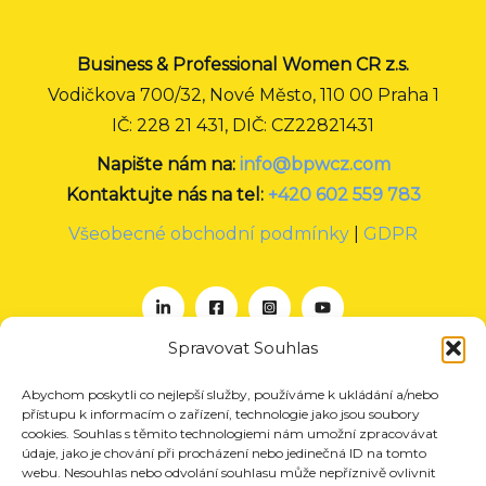
Business & Professional Women CR z.s.
Vodičkova 700/32, Nové Město, 110 00 Praha 1
IČ: 228 21 431, DIČ: CZ22821431
Napište nám na:
info@bpwcz.com
Kontaktujte nás na tel:
+420 602 559 783
Všeobecné obchodní podmínky
|
GDPR
Spravovat Souhlas
Abychom poskytli co nejlepší služby, používáme k ukládání a/nebo
O nás
přístupu k informacím o zařízení, technologie jako jsou soubory
Projekty
cookies. Souhlas s těmito technologiemi nám umožní zpracovávat
údaje, jako je chování při procházení nebo jedinečná ID na tomto
Členství
webu. Nesouhlas nebo odvolání souhlasu může nepříznivě ovlivnit