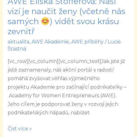
AWE Eliška Stofferová: Naší
Akademie
vizí je naučit ženy (včetně nás
AWE
samých
) vidět svou krásu
Eliška
zevnitř
Stofferová:
Naší
aktualita
,
AWE Akademie
,
AWE příběhy
/
Lucie
Šťastná
vizí
je
[vc_row][vc_column][vc_column_text]Jak jste již
naučit
jistě zaznamenaly, náš akční portál s radostí
ženy
pomáhá zvyšovat věhlas výjimečného
(včetně
projektu Akademie pro začínající podnikatelky –
nás
Academy for Women Entrepreneurs (AWE).
samých
Jeho cílem je podporovat ženy v rozvoji jejich
podnikatelských nápadů, nabízet
)
vidět
Číst více »
svou