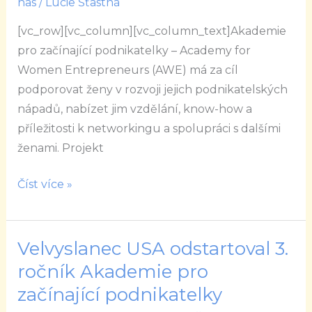
nas
/
Lucie Šťastná
cestami
a
[vc_row][vc_column][vc_column_text]Akademie
podnikání
pro začínající podnikatelky – Academy for
je
Women Entrepreneurs (AWE) má za cíl
skvělým
podporovat ženy v rozvoji jejich podnikatelských
průvodcem,
nápadů, nabízet jim vzdělání, know-how a
když
příležitosti k networkingu a spolupráci s dalšími
se
ženami. Projekt
pro
něj
Číst více »
rozhodnete
Velvyslanec USA odstartoval 3.
Velvyslanec
USA
ročník Akademie pro
odstartoval
začínající podnikatelky
3.