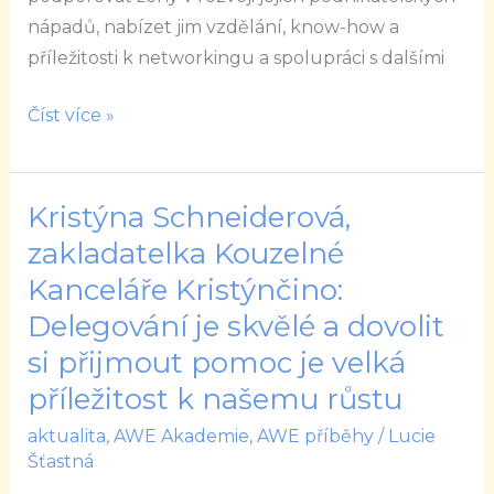
zaslouží
nápadů, nabízet jim vzdělání, know-how a
si
příležitosti k networkingu a spolupráci s dalšími
oblečení,
které
Číst více »
podtrhne
jejich
jedinečný
Kristýna Schneiderová,
Kristýna
styl
Schneiderová,
zakladatelka Kouzelné
v
zakladatelka
Kanceláře Kristýnčino:
každé
Kouzelné
roli
Delegování je skvělé a dovolit
Kanceláře
si přijmout pomoc je velká
Kristýnčino:
příležitost k našemu růstu
Delegování
je
aktualita
,
AWE Akademie
,
AWE příběhy
/
Lucie
skvělé
Šťastná
a