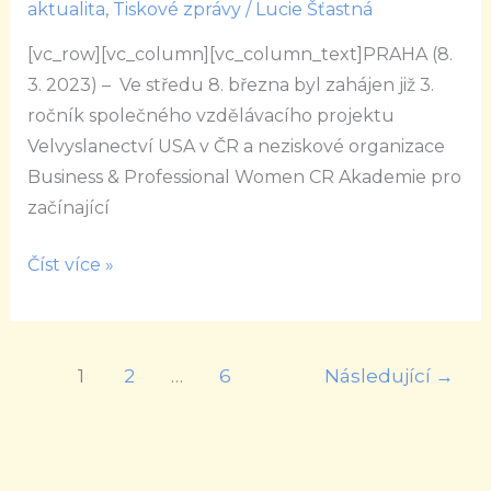
aktualita
,
Tiskové zprávy
/
Lucie Šťastná
ročník
Akademie
[vc_row][vc_column][vc_column_text]PRAHA (8.
pro
3. 2023) – Ve středu 8. března byl zahájen již 3.
začínající
ročník společného vzdělávacího projektu
podnikatelky
Velvyslanectví USA v ČR a neziskové organizace
Business & Professional Women CR Akademie pro
začínající
Číst více »
1
2
…
6
Následující
→