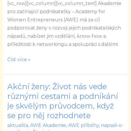
[vc_row][vc_column][vc_column_text] Akademie
dovolit
pro začínající podnikatelky – Academy for
si
Women Entrepreneurs (AWE) má za cíl
přijmout
podporovat ženy v rozvoji jejich podnikatelských
pomoc
nápadů, nabízet jim vzdělání, know-how a
je
příležitosti k networkingu a spolupráci s dalšími
velká
příležitost
Číst více »
k
našemu
růstu
Akční ženy: Život nás vede
Akční
ženy:
různými cestami a podnikání
Život
je skvělým průvodcem, když
nás
se pro něj rozhodnete
vede
aktualita
,
AWE Akademie
,
AWE příběhy
,
napsali-o-
různými