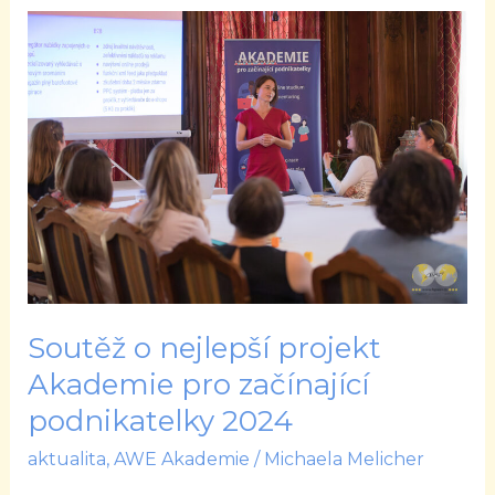
Soutěž
o
nejlepší
projekt
Akademie
pro
začínající
podnikatelky
2024
Soutěž o nejlepší projekt
Akademie pro začínající
podnikatelky 2024
aktualita
,
AWE Akademie
/
Michaela Melicher