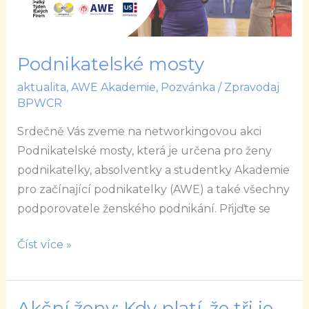
Podnikatelské mosty
aktualita
,
AWE Akademie
,
Pozvánka
/
Zpravodaj
BPWCR
Srdečně Vás zveme na networkingovou akci
Podnikatelské mosty, která je určena pro ženy
podnikatelky, absolventky a studentky Akademie
pro začínající podnikatelky (AWE) a také všechny
podporovatele ženského podnikání. Přijďte se
Číst více »
Akční ženy: Kdy platí, že tři je
Akční