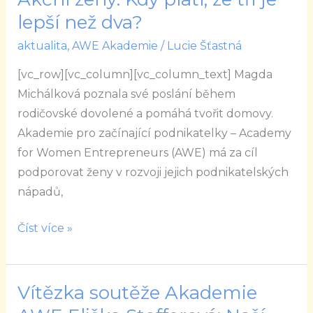
ženy:
lepší než dva?
Kdy
aktualita
,
AWE Akademie
/
Lucie Šťastná
platí,
[vc_row][vc_column][vc_column_text] Magda
že
Michálková poznala své poslání během
tři
rodičovské dovolené a pomáhá tvořit domovy.
je
Akademie pro začínající podnikatelky – Academy
lepší
for Women Entrepreneurs (AWE) má za cíl
než
podporovat ženy v rozvoji jejich podnikatelských
dva?
nápadů,
Číst více »
Vítězka soutěže Akademie
Vítězka
soutěže