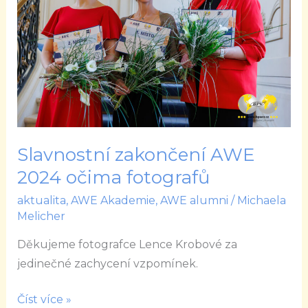
2024
očima
fotografů
Slavnostní zakončení AWE
2024 očima fotografů
aktualita
,
AWE Akademie
,
AWE alumni
/
Michaela
Melicher
Děkujeme fotografce Lence Krobové za
jedinečné zachycení vzpomínek.
Číst více »