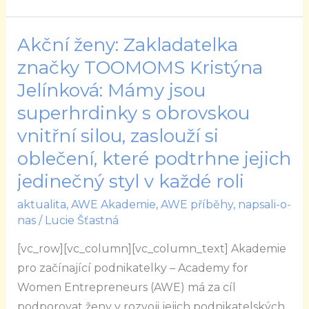
krásu
zevnitř
Akční ženy: Zakladatelka
Akční
ženy:
značky TOOMOMS Kristýna
Zakladatelka
Jelínková: Mámy jsou
značky
superhrdinky s obrovskou
TOOMOMS
vnitřní silou, zaslouží si
Kristýna
oblečení, které podtrhne jejich
Jelínková:
jedinečný styl v každé roli
Mámy
jsou
aktualita
,
AWE Akademie
,
AWE příběhy
,
napsali-o-
superhrdinky
nas
/
Lucie Šťastná
s
[vc_row][vc_column][vc_column_text] Akademie
obrovskou
pro začínající podnikatelky – Academy for
vnitřní
Women Entrepreneurs (AWE) má za cíl
silou,
podporovat ženy v rozvoji jejich podnikatelských