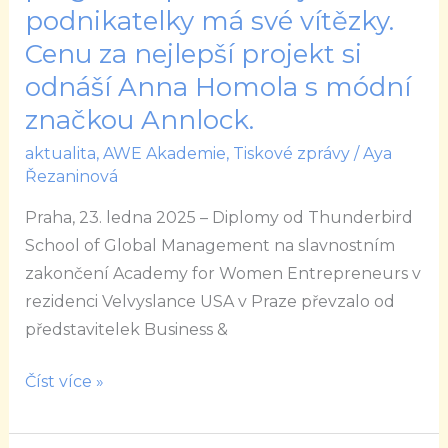
podnikatelky má své vítězky.
Cenu
Cenu za nejlepší projekt si
za
nejlepší
odnáší Anna Homola s módní
projekt
značkou Annlock.
si
aktualita
,
AWE Akademie
,
Tiskové zprávy
/
Aya
odnáší
Řezaninová
Anna
Homola
Praha, 23. ledna 2025 – Diplomy od Thunderbird
s
School of Global Management na slavnostním
módní
zakončení Academy for Women Entrepreneurs v
značkou
rezidenci Velvyslance USA v Praze převzalo od
Annlock.
představitelek Business &
Číst více »