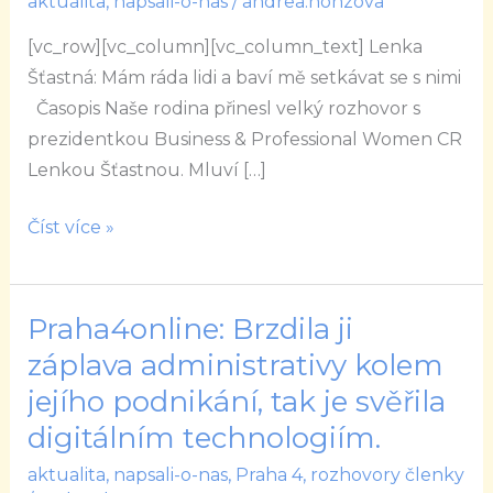
aktualita
,
napsali-o-nas
/
andrea.honzova
Rozhovor
[vc_row][vc_column][vc_column_text] Lenka
s
Šťastná: Mám ráda lidi a baví mě setkávat se s nimi
Lenkou
Časopis Naše rodina přinesl velký rozhovor s
Šťastnou
prezidentkou Business & Professional Women CR
Lenkou Šťastnou. Mluví […]
Číst více »
Praha4online: Brzdila ji
Praha4online:
Brzdila
záplava administrativy kolem
ji
jejího podnikání, tak je svěřila
záplava
digitálním technologiím.
administrativy
aktualita
,
napsali-o-nas
,
Praha 4
,
rozhovory členky
kolem