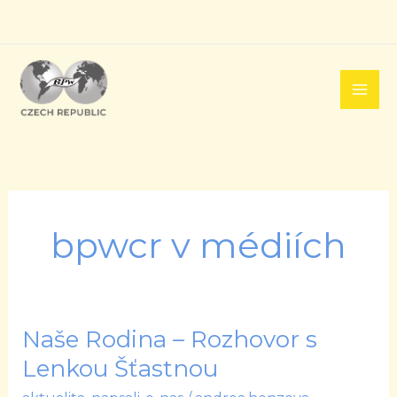
Přeskočit
na
obsah
bpwcr v médiích
Naše Rodina – Rozhovor s
Naše
Rodina
Lenkou Šťastnou
–