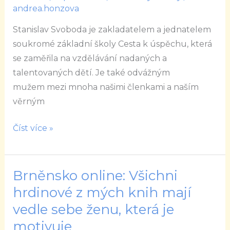
k
andrea.honzova
úspěchu
Stanislav Svoboda je zakladatelem a jednatelem
reaguje
soukromé základní školy Cesta k úspěchu, která
na
se zaměřila na vzdělávání nadaných a
přání
talentovaných dětí. Je také odvážným
rodičů
mužem mezi mnoha našimi členkami a naším
svých
věrným
žáků
Číst více »
Brněnsko online: Všichni
Brněnsko
online:
hrdinové z mých knih mají
Všichni
vedle sebe ženu, která je
hrdinové
motivuje