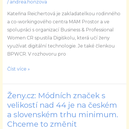
/
andrea.honzova
jejího
podnikání,
Kateřina Reichertová je zakladatelkou rodinného
tak
a co-workingového centra MAM Prostor a ve
je
spolupráci s organizací Business & Professional
svěřila
Women CR spustila Digiškolu, která učí ženy
digitálním
využívat digitální technologie. Je také členkou
technologiím.
BPWCR. V rozhovoru pro
Číst více »
Ženy.cz: Módních značek s
Ženy.cz:
Módních
velikostí nad 44 je na českém
značek
a slovenském trhu minimum.
s
Chceme to změnit
velikostí