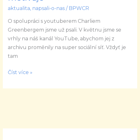
z
aktualita
,
napsali-o-nas
/
BPWCR
mých
knih
O spolupráci s youtuberem Charliem
mají
Greenbergem jsme už psali. V květnu jsme se
vedle
vrhly na náš kanál YouTube, abychom jej z
sebe
archivu proměnily na super sociální síť. Vždyť je
ženu,
tam
která
je
Číst více »
motivuje