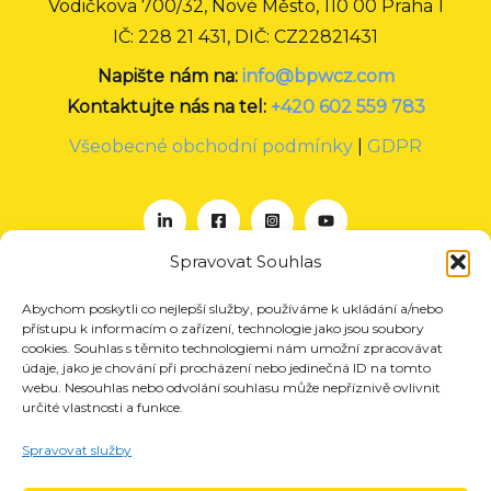
Vodičkova 700/32, Nové Město, 110 00 Praha 1
IČ: 228 21 431, DIČ: CZ22821431
Napište nám na:
info@bpwcz.com
Kontaktujte nás na tel:
+420 602 559 783
Všeobecné obchodní podmínky
|
GDPR
Spravovat Souhlas
Abychom poskytli co nejlepší služby, používáme k ukládání a/nebo
O nás
přístupu k informacím o zařízení, technologie jako jsou soubory
Projekty
cookies. Souhlas s těmito technologiemi nám umožní zpracovávat
údaje, jako je chování při procházení nebo jedinečná ID na tomto
Členství
webu. Nesouhlas nebo odvolání souhlasu může nepříznivě ovlivnit
určité vlastnosti a funkce.
Akce
Aktuality
Spravovat služby
Pro média