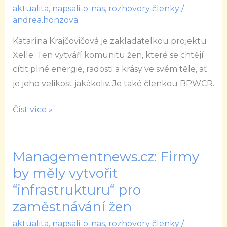
aktualita
,
napsali-o-nas
,
rozhovory členky
/
nad
andrea.honzova
44
je
Katarína Krajčovičová je zakladatelkou projektu
na
Xelle. Ten vytváří komunitu žen, které se chtějí
českém
cítit plné energie, radosti a krásy ve svém těle, ať
a
je jeho velikost jakákoliv. Je také členkou BPWCR.
slovenském
trhu
Číst více »
minimum.
Chceme
to
Managementnews.cz: Firmy
Managementnews.cz:
změnit
Firmy
by měly vytvořit
by
“infrastrukturu“ pro
měly
zaměstnávání žen
vytvořit
aktualita
,
napsali-o-nas
,
rozhovory členky
/
“infrastrukturu“