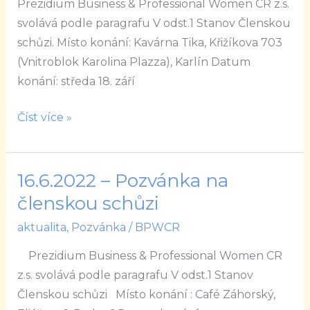
Prezidium Business & Professional Women CR z.s.
svolává podle paragrafu V odst.1 Stanov Členskou
schůzi. Místo konání: Kavárna Tika, Křižíkova 703
(Vnitroblok Karolina Plazza), Karlín Datum
konání: středa 18. září
Číst více »
16.6.2022 – Pozvánka na
16.6.2022
–
členskou schůzi
Pozvánka
aktualita
,
Pozvánka
/
BPWCR
na
Prezidium Business & Professional Women CR
členskou
z.s. svolává podle paragrafu V odst.1 Stanov
schůzi
Členskou schůzi Místo konání : Café Záhorský,