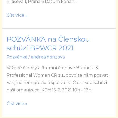
Eliášova 1, Praha 6 Datum konání :
Číst více »
POZVÁNKA na Členskou
POZVÁNKA
na
schůzi BPWCR 2021
Členskou
Pozvánka
/
andrea.honzova
schůzi
Vážené členky a firemní členové Business &
BPWCR
Professional Women CR z.s., dovolte nám pozvat
2021
Vás jménem prezidia spolku na Členskou schůzi
naší organizace: KDY: 15. 6. 2021 10h – 12h
Číst více »