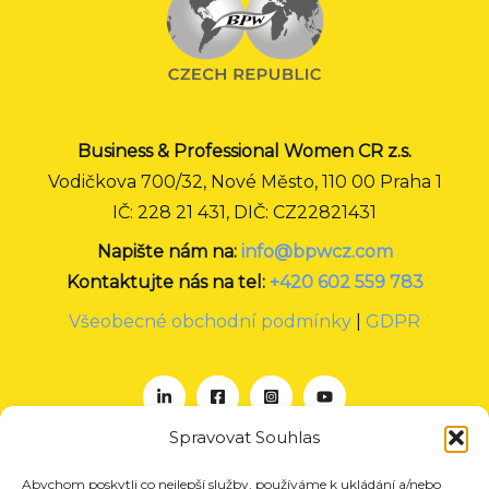
Business & Professional Women CR z.s.
Vodičkova 700/32, Nové Město, 110 00 Praha 1
IČ: 228 21 431, DIČ: CZ22821431
Napište nám na:
info@bpwcz.com
Kontaktujte nás na tel:
+420 602 559 783
Všeobecné obchodní podmínky
|
GDPR
Spravovat Souhlas
Abychom poskytli co nejlepší služby, používáme k ukládání a/nebo