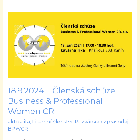
18.9.2024
–
Členská
schůze
Business
&
Professional
Women
CR
18.9.2024 – Členská schůze
Business & Professional
Women CR
aktualita
,
Firemní členství
,
Pozvánka
/
Zpravodaj
BPWCR