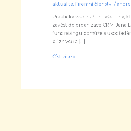
aktualita
,
Firemní členství
/
andre
dělá
přátele,
Praktický webinář pro všechny, kt
aneb
zavést do organizace CRM. Jana 
když
fundraisingu pomůže s uspořádání
už
příznivců a […]
excel
Číst více »
nestačí
23.4.
a
21.5.
2021