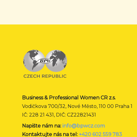
Business & Professional Women CR z.s.
Vodičkova 700/32, Nové Město, 110 00 Praha 1
IČ: 228 21 431, DIČ: CZ22821431
Napište nám na:
info@bpwcz.com
Kontaktujte nás na tel:
+420 602 559 783