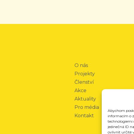
O nás
Projekty
Členství
Akce
Aktuality
Pro média
Abychom poskyt
Kontakt
informacím o za
technologiemi 
jedinečná ID n
ovlivnit určité 