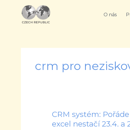
Přeskočit
na
O nás
P
obsah
crm pro nezisko
CRM systém: Pořádek
CRM
systém:
excel nestačí 23.4. a 2
Pořádek