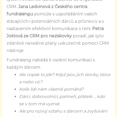
CRM.
Jana Ledvinová z Českého centra
fundraisingu
pomůže s uspořádáním vašich
stávajících i potenciálních dárců a příznivců a s
nastavením efektivní komunikace s nimi.
Petra
Joklová ze CRM pro neziskovky
poradí, jak tyto
zdánlivě nereálné plány uskutečnit pomocí CRM
nástroje.
Fundraising nabádá k osobní komunikaci s
každým dárcem
Ale copak to jde? Když jsou jich stovky, tisíce
a nebo víc?
Kolik lidí nám vlastně pomáhá?
Dárci, dobrovolníci, partneři, přátelé … kdo
se v tom má vyznat.
Ale pro rozvoj vztahu s dárcem a zvyšování