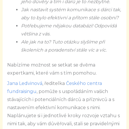
jeho důvěry a tím i darů je to nezbytné.
Jak nastavit systém komunikace s dárci tak,
aby to bylo efektivní a přitom stále osobní?
Potřebujeme nějakou databázi! Odpovídá
většina z vás.
Ale jak na to? Tuto otázku slyšíme při
školeních a poradenství stále víc a víc.
Nabízíme možnost se setkat se dvěma
expertkami, které vám s tím pomohou.
Jana Ledvinová
, ředitelka
Českého centra
fundraisingu
, pomůže s uspořádáním vašich
stávajících i potenciálních dárců a příznivců a s
nastavením efektivní komunikace s nimi.
Naplánujete si i jednotlivé kroky rozvoje vztahu s
nimi tak, aby vám důvěřovali, stali se pravidelnými