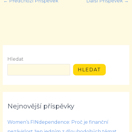
←
Předchozí Příspěvek
Další Příspěvek
→
Hledat
HLEDAT
Nejnovější příspěvky
Women’s FINdependence: Proč je finanční
nezávislost žen jedním z dlouhodobých témat