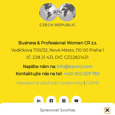
Business & Professional Women CR z.s.
Vodičkova 700/32, Nové Město, 110 00 Praha 1
IČ: 228 21 431, DIČ: CZ22821431
Napište nám na:
info@bpwcz.com
Kontaktujte nás na tel:
+420 602 559 783
Všeobecné obchodní podmínky
|
GDPR
Spravovat Souhlas