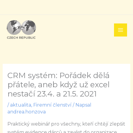
Přeskočit
na
obsah
CRM systém: Pořádek dělá
přátele, aneb když už excel
nestačí 23.4. a 21.5. 2021
/
aktualita
,
Firemní členství
/ Napsal
andrea.honzova
Praktický webinář pro všechny, kteří chtějí zlepšit
systém evidence dárců a zavést do organizace