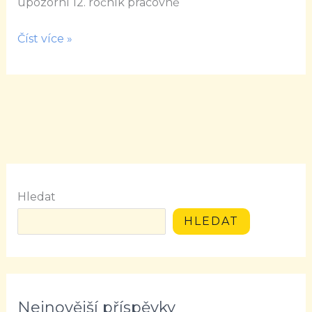
upozorní 12. ročník pracovně
od
úspěšných
Číst více »
Hledat
HLEDAT
Nejnovější příspěvky