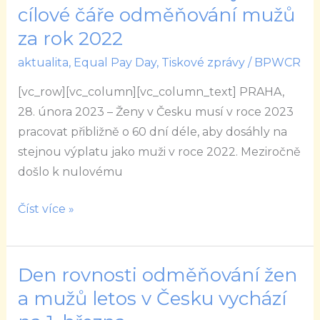
si
cílové čáře odměňování mužů
se
ženy
za rok 2022
nezměnil
mohou
aktualita
,
Equal Pay Day
,
Tiskové zprávy
/
BPWCR
\“oddechnout\“.
Doběhly
[vc_row][vc_column][vc_column_text] PRAHA,
k
28. února 2023 – Ženy v Česku musí v roce 2023
cílové
pracovat přibližně o 60 dní déle, aby dosáhly na
čáře
stejnou výplatu jako muži v roce 2022. Meziročně
odměňování
došlo k nulovému
mužů
za
Číst více »
rok
2022
Den rovnosti odměňování žen
Den
rovnosti
a mužů letos v Česku vychází
odměňování