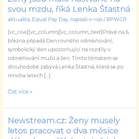
rovnost?
svou mzdu, říká Lenka Šťastná
Ženy
aktualita
,
Equal Pay Day
,
napsali-o-nas
/
BPWCR
jsou
málo
[vc_row][vc_column][vc_column_text]Právě na 6.
naštvané
března připadá Den rovného odměňování,
na
symbolický den upozorňující na rozdíly v
svou
odměňování mužů a žen. Tímto tématem se
mzdu,
dlouhodobě zabývá Lenka Šťastná, která se po
říká
mnoha letech […]
Lenka
Šťastná
Číst více »
Newstream.cz: Ženy musely
Newstream.cz:
Ženy
letos pracovat o dva měsíce
musely