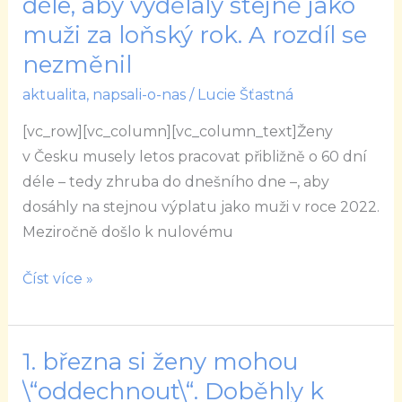
déle, aby vydělaly stejně jako
letos
muži za loňský rok. A rozdíl se
pracovat
nezměnil
o
dva
aktualita
,
napsali-o-nas
/
Lucie Šťastná
měsíce
[vc_row][vc_column][vc_column_text]Ženy
déle,
v Česku musely letos pracovat přibližně o 60 dní
aby
déle – tedy zhruba do dnešního dne –, aby
vydělaly
dosáhly na stejnou výplatu jako muži v roce 2022.
stejně
Meziročně došlo k nulovému
jako
muži
Číst více »
za
loňský
rok.
1. března si ženy mohou
1.
A
března
\“oddechnout\“. Doběhly k
rozdíl