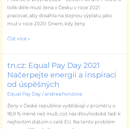
PŘIPADÁ
tolik déle musí žena v Česku v roce 2021
NA
pracovat, aby dosáhla na stejnou výplatu jako
STŘEDU
muž v roce 2020. Dnem, kdy ženy
10.
BŘEZNA
Číst více »
tn.cz: Equal Pay Day 2021
tn.cz:
Equal
Načerpejte energii a inspiraci
Pay
od úspěšných
Day
Equal Pay Day
/
andrea.honzova
2021
Načerpejte
Ženy v České republice vydělávají v průměru o
energii
18,9 % méně než muži, což nás dlouhodobě řadí k
a
nejhorším státům v celé EU. Na tento problém
inspiraci