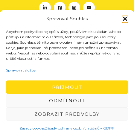
Spravovat Souhlas
Abychom poskytli co nejlepší služby, používáme k ukládání a/nebo
O nás
přístupu k informacím o zařízení, technologie jako jsou soubory
Projekty
cookies. Souhlas s těmito technologiemi nám umožní zpracovávat
údaje, jako je chování při procházení nebo jedinečná ID na tomto
Členství
webu. Nesouhlas nebo odvolání souhlasu může nepříznivě ovlivnit
určité vlastnosti a funkce.
Akce
Aktuality
Spravovat služby
Pro média
Kontakt
PŘÍJMOUT
ODMÍTNOUT
ZOBRAZIT PŘEDVOLBY
Zásady cookies
Zásady ochrany osobních údajů – GDPR