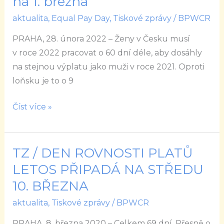
na 1. března
žen
aktualita
,
Equal Pay Day
,
Tiskové zprávy
/
BPWCR
a
mužů
PRAHA, 28. února 2022 – Ženy v Česku musí
letos
v roce 2022 pracovat o 60 dní déle, aby dosáhly
v
na stejnou výplatu jako muži v roce 2021. Oproti
Česku
loňsku je to o 9
vychází
na
Číst více »
1.
března
TZ / DEN ROVNOSTI PLATŮ
TZ
/
LETOS PŘIPADÁ NA STŘEDU
DEN
10. BŘEZNA
ROVNOSTI
aktualita
,
Tiskové zprávy
/
BPWCR
PLATŮ
LETOS
PRAHA, 8. března 2020 – Celkem 69 dní. Přesně o