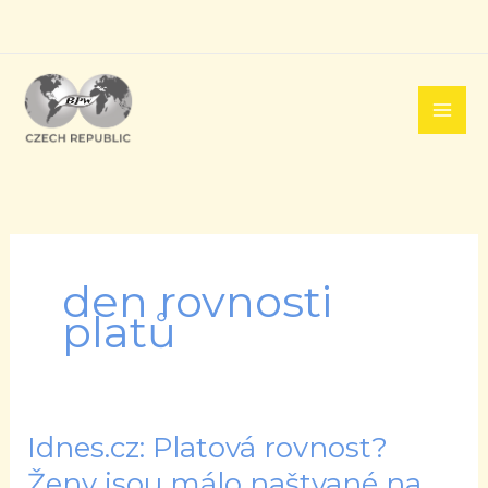
Přeskočit
na
obsah
den rovnosti
platů
Idnes.cz: Platová rovnost?
Idnes.cz:
Platová
Ženy jsou málo naštvané na