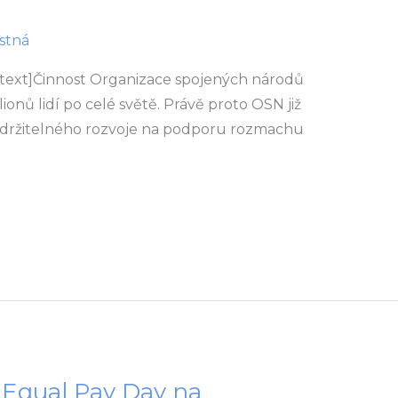
stná
text]Činnost Organizace spojených národů
lionů lidí po celé světě. Právě proto OSN již
e udržitelného rozvoje na podporu rozmachu
ní Equal Pay Day na