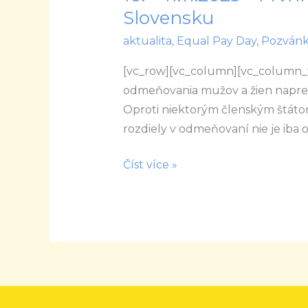
–
Slovensku
11.11.2023
aktualita
,
Equal Pay Day
,
Pozván
–
První
[vc_row][vc_column][vc_column_t
Equal
odmeňovania mužov a žien napred
Pay
Oproti niektorým členským štáto
Day
rozdiely v odmeňovaní nie je iba
na
Číst více »
Slovensku