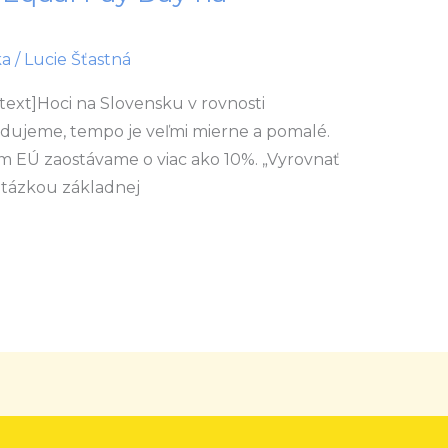
ka
/
Lucie Šťastná
ext]Hoci na Slovensku v rovnosti
ujeme, tempo je veľmi mierne a pomalé.
m EÚ zaostávame o viac ako 10%. „Vyrovnať
 otázkou základnej