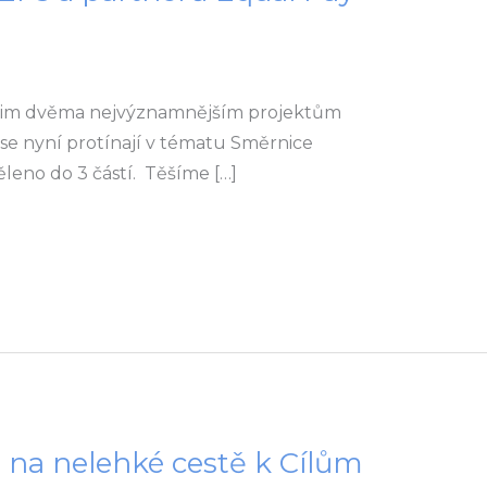
našim dvěma nejvýznamnějším projektům
se nyní protínají v tématu Směrnice
ěleno do 3 částí. Těšíme […]
 na nelehké cestě k Cílům