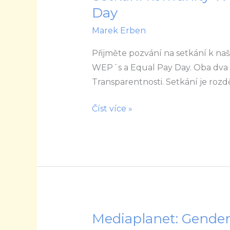
Day
Marek Erben
Přijměte pozvání na setkání k 
WEP´s a Equal Pay Day. Oba dva 
Transparentnosti. Setkání je rozd
Číst více »
Mediaplanet: Gender
Mediaplanet: