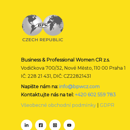
Business & Professional Women CR z.s.
Vodičkova 700/32, Nové Město, 110 00 Praha 1
IČ: 228 21 431, DIČ: CZ22821431
Napište nám na:
info@bpwcz.com
Kontaktujte nás na tel:
+420 602 559 783
Všeobecné obchodní podmínky
|
GDPR