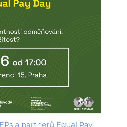
Ps a partnerů Equal Pay