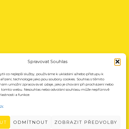
Spravovat Souhlas
li co nejlepší služby, používáme k ukládání a/nebo přístupu k
řízení, technologie jako jsou soubory cookies. Souhlas s těmito
nám umožní zpracovávat údaje, jako je chování při procházení nebo
a tomto webu. Nesouhlas nebo odvolání souhlasu může nepříznivě
vlastnosti a funkce.
by
UT
ODMÍTNOUT
ZOBRAZIT PŘEDVOLBY