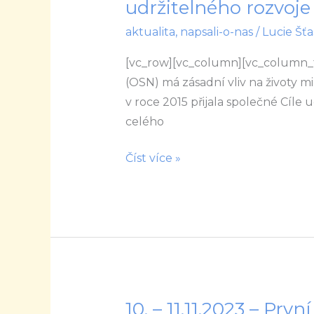
Gender
udržitelného rozvoje
na
aktualita
,
napsali-o-nas
/
Lucie Šťa
nelehké
cestě
[vc_row][vc_column][vc_column_
k Cílům
(OSN) má zásadní vliv na životy mi
udržitelného
v roce 2015 přijala společné Cíl
rozvoje
celého
Číst více »
10. – 11.11.2023 – Prv
10.