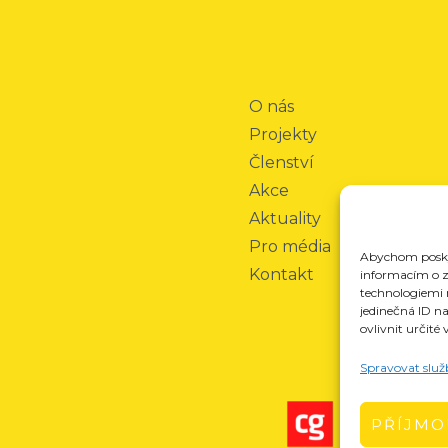
O nás
Projekty
Členství
Akce
Aktuality
Pro média
Abychom poskyt
Kontakt
informacím o za
technologiemi 
jedinečná ID n
ovlivnit určité 
Spravovat služ
PŘÍJMO