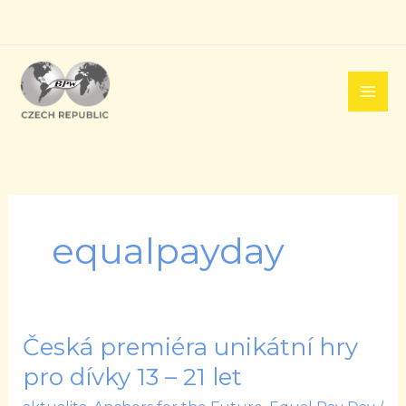
Přeskočit
na
obsah
equalpayday
Česká premiéra unikátní hry
Česká
premiéra
pro dívky 13 – 21 let
unikátní