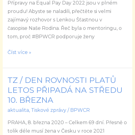
Přípravy na Equal Pay Day 2022 jsou v plném
Pay
proudu! Abyste se naladili, přečtěte si velmi
Day?
zajímavý rozhovor s Lenkou Šťastnou v
Proč
časopise Naše Rodina. Řeč byla o mentoringu, o
ne
tom, proč #BPWCR podporuje ženy
;-)
Číst více »
TZ / DEN ROVNOSTI PLATŮ
TZ
/
LETOS PŘIPADÁ NA STŘEDU
DEN
10. BŘEZNA
ROVNOSTI
aktualita
,
Tiskové zprávy
/
BPWCR
PLATŮ
LETOS
PRAHA, 8. března 2020 – Celkem 69 dní. Přesně o
PŘIPADÁ
tolik déle musí žena v Česku v roce 2021