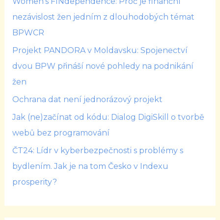
Women’s FINdependence: Proč je finanční
nezávislost žen jedním z dlouhodobých témat
BPWCR
Projekt PANDORA v Moldavsku: Spojenectví
dvou BPW přináší nové pohledy na podnikání
žen
Ochrana dat není jednorázový projekt
Jak (ne)začínat od kódu: Dialog DigiSkill o tvorbě
webů bez programování
ČT24: Lídr v kyberbezpečnosti s problémy s
bydlením. Jak je na tom Česko v Indexu
prosperity?