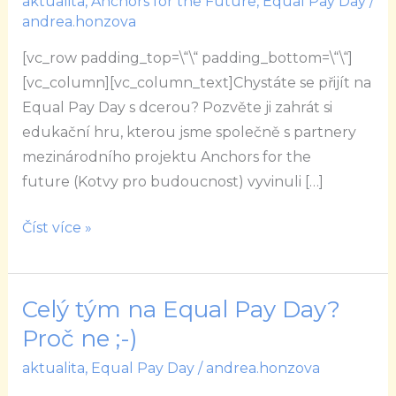
aktualita
,
Anchors for the Future
,
Equal Pay Day
/
hry
andrea.honzova
pro
[vc_row padding_top=\“\“ padding_bottom=\“\“]
dívky
[vc_column][vc_column_text]Chystáte se přijít na
13
Equal Pay Day s dcerou? Pozvěte ji zahrát si
–
edukační hru, kterou jsme společně s partnery
21
mezinárodního projektu Anchors for the
let
future (Kotvy pro budoucnost) vyvinuli […]
Číst více »
Celý tým na Equal Pay Day?
Celý
tým
Proč ne ;-)
na
aktualita
,
Equal Pay Day
/
andrea.honzova
Equal