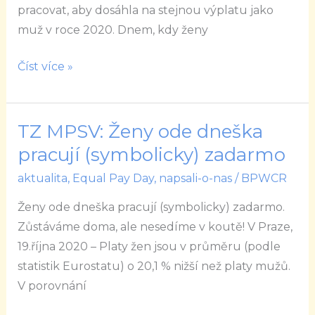
NA
pracovat, aby dosáhla na stejnou výplatu jako
STŘEDU
muž v roce 2020. Dnem, kdy ženy
10.
BŘEZNA
Číst více »
TZ MPSV: Ženy ode dneška
TZ
MPSV:
pracují (symbolicky) zadarmo
Ženy
aktualita
,
Equal Pay Day
,
napsali-o-nas
/
BPWCR
ode
Ženy ode dneška pracují (symbolicky) zadarmo.
dneška
Zůstáváme doma, ale nesedíme v koutě! V Praze,
pracují
19.října 2020 – Platy žen jsou v průměru (podle
(symbolicky)
statistik Eurostatu) o 20,1 % nižší než platy mužů.
zadarmo
V porovnání