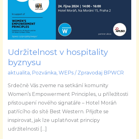
byznysu
Udržitelnost v hospitality
byznysu
aktualita
,
Pozvánka
,
WEPs
/
Zpravodaj BPWCR
Srdečně Vás zveme na setkání komunity
Women’s Empowerment Principles, u příležitosti
přistoupení nového signatáře – Hotel Moráň
patřícího do sítě Best Western. Přijďte se
inspirovat, jak lze uplatňovat principy
udržitelnosti […]