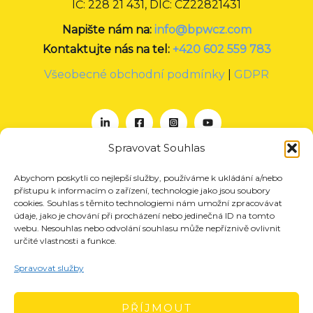
IČ: 228 21 431, DIČ: CZ22821431
Napište nám na:
info@bpwcz.com
Kontaktujte nás na tel:
+420 602 559 783
Všeobecné obchodní podmínky
|
GDPR
Spravovat Souhlas
Abychom poskytli co nejlepší služby, používáme k ukládání a/nebo
O nás
přístupu k informacím o zařízení, technologie jako jsou soubory
Projekty
cookies. Souhlas s těmito technologiemi nám umožní zpracovávat
údaje, jako je chování při procházení nebo jedinečná ID na tomto
Členství
webu. Nesouhlas nebo odvolání souhlasu může nepříznivě ovlivnit
určité vlastnosti a funkce.
Akce
Aktuality
Spravovat služby
Pro média
Kontakt
PŘÍJMOUT