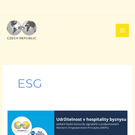
Přeskočit
na
obsah
ESG
Udržitelnost
v
hospitality