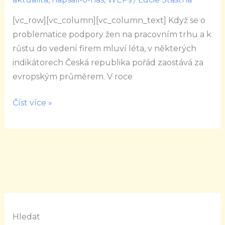
trhu
práce
[vc_row][vc_column][vc_column_text] Když se o
je
problematice podpory žen na pracovním trhu a k
možná.
růstu do vedení firem mluví léta, v některých
Chce
indikátorech Česká republika pořád zaostává za
to
evropským průměrem. V roce
ale
konkrétní
Číst více »
činy,
říká
irská
velvyslankyně
Hledat