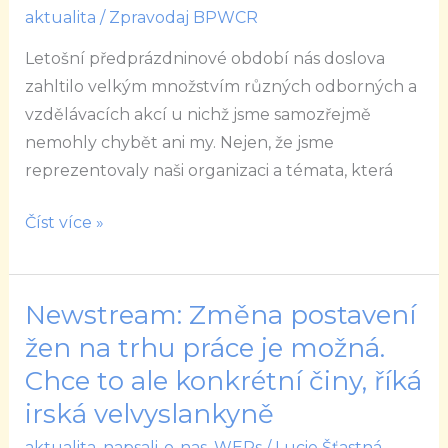
aktualita
/
Zpravodaj BPWCR
Letošní předprázdninové období nás doslova
zahltilo velkým množstvím různých odborných a
vzdělávacích akcí u nichž jsme samozřejmě
nemohly chybět ani my. Nejen, že jsme
reprezentovaly naši organizaci a témata, která
Číst více »
Newstream: Změna postavení
Newstream:
Změna
žen na trhu práce je možná.
postavení
Chce to ale konkrétní činy, říká
žen
irská velvyslankyně
na
aktualita
,
napsali-o-nas
,
WEPs
/
Lucie Šťastná