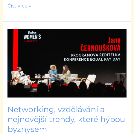
Číst více »
Networking,
vzdělávání
a
nejnovější
trendy,
které
hýbou
byznysem
Networking, vzdělávání a
nejnovější trendy, které hýbou
byznysem