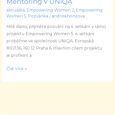
Mentoring v UNIQA
Empowering
aktualita
,
Empowering Women 2
,
Empowering
Women
Women 5
,
Pozvánka
/
andrea.honzova
Mentoring
Milé dámy, přijměte pozvání na 4. setkání v rámci
v
projektu Empowering Women 5. 4. setkání
UNIQA
proběhne ve společnosti UNIQA, Evropská
810/136, 160 12 Praha 6. Hlavním cílem projektu
je profesní a
Číst více »