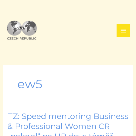
Přeskočit
na
obsah
ew5
TZ: Speed mentoring Business
TZ:
Speed
& Professional Women CR
mentoring