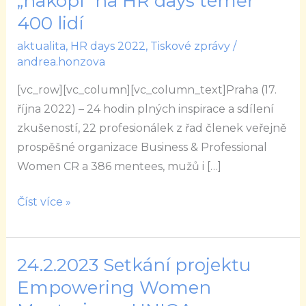
„nakopl“ na HR days téměř
Business
400 lidí
&
aktualita
,
HR days 2022
,
Tiskové zprávy
/
Professional
andrea.honzova
Women
CR
[vc_row][vc_column][vc_column_text]Praha (17.
„nakopl“
října 2022) – 24 hodin plných inspirace a sdílení
na
zkušeností, 22 profesionálek z řad členek veřejně
HR
prospěšné organizace Business & Professional
days
Women CR a 386 mentees, mužů i […]
téměř
400
Číst více »
lidí
24.2.2023 Setkání projektu
24.2.2023
Setkání
Empowering Women
projektu