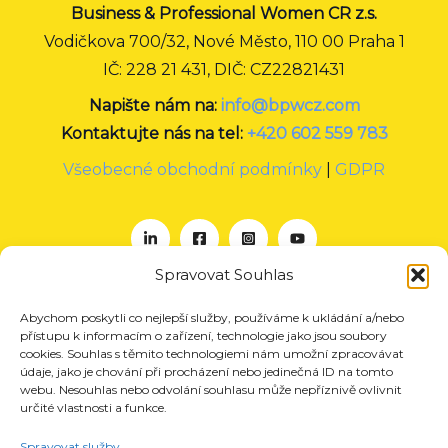
Business & Professional Women CR z.s.
Vodičkova 700/32, Nové Město, 110 00 Praha 1
IČ: 228 21 431, DIČ: CZ22821431
Napište nám na:
info@bpwcz.com
Kontaktujte nás na tel:
+420 602 559 783
Všeobecné obchodní podmínky
|
GDPR
Spravovat Souhlas
Abychom poskytli co nejlepší služby, používáme k ukládání a/nebo
O nás
přístupu k informacím o zařízení, technologie jako jsou soubory
Projekty
cookies. Souhlas s těmito technologiemi nám umožní zpracovávat
údaje, jako je chování při procházení nebo jedinečná ID na tomto
Členství
webu. Nesouhlas nebo odvolání souhlasu může nepříznivě ovlivnit
určité vlastnosti a funkce.
Akce
Aktuality
Spravovat služby