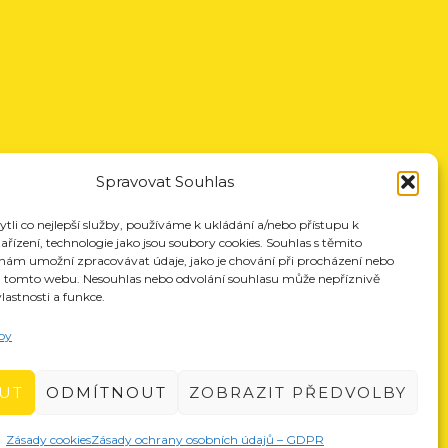
Spravovat Souhlas
li co nejlepší služby, používáme k ukládání a/nebo přístupu k
řízení, technologie jako jsou soubory cookies. Souhlas s těmito
nám umožní zpracovávat údaje, jako je chování při procházení nebo
a tomto webu. Nesouhlas nebo odvolání souhlasu může nepříznivě
vlastnosti a funkce.
by
UT
ODMÍTNOUT
ZOBRAZIT PŘEDVOLBY
Zásady cookies
Zásady ochrany osobních údajů – GDPR