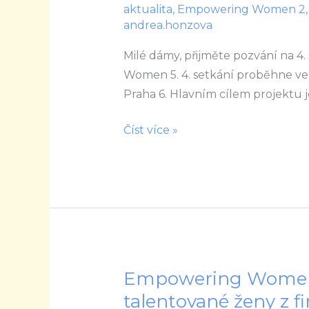
aktualita
,
Empowering Women 2
Empowering
andrea.honzova
Women
Milé dámy, přijměte pozvání na 4
Mentoring
Women 5. 4. setkání proběhne ve 
v
Praha 6. Hlavním cílem projektu je
UNIQA
Číst více »
Empowering Women 
Empowering
Women
talentované ženy z f