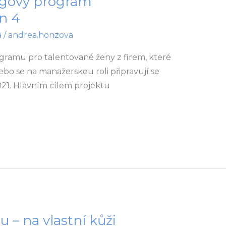
ingový program
n 4
a
/
andrea.honzova
ramu pro talentované ženy z firem, které
bo se na manažerskou roli připravují se
021. Hlavním cílem projektu
 – na vlastní kůži