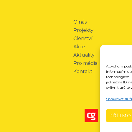
O nás
Projekty
Členství
Akce
Aktuality
Pro média
Abychom poskyt
Kontakt
informacím o za
technologiemi 
jedinečná ID n
ovlivnit určité 
Spravovat služ
PŘÍJMO