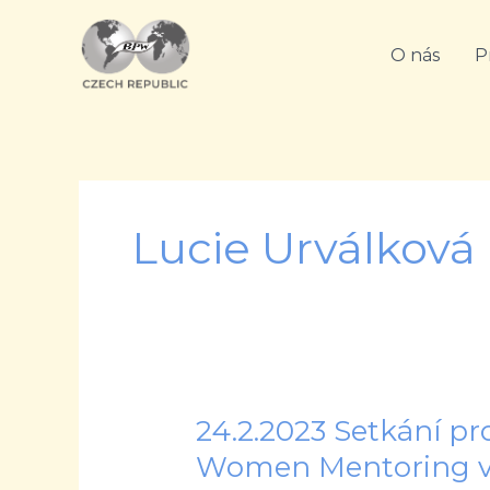
Přeskočit
na
O nás
P
obsah
Lucie Urválková
24.2.2023 Setkání p
24.2.2023
Setkání
Women Mentoring 
projektu