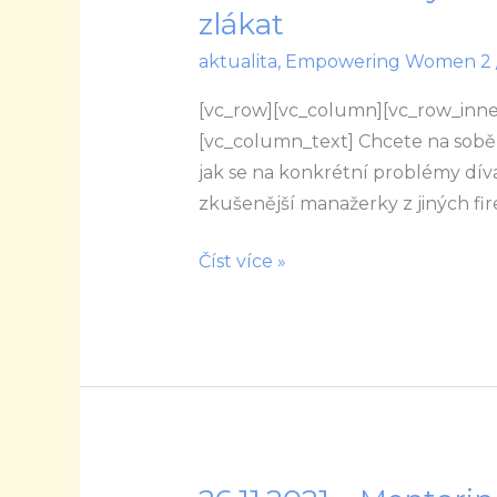
pomůže
zlákat
rozvíjet
aktualita
,
Empowering Women 2
talentované
ženy
[vc_row][vc_column][vc_row_inner
z
[vc_column_text] Chcete na sobě za
firem
jak se na konkrétní problémy dív
už
zkušenější manažerky z jiných fi
počtvrté.
Nechte
Číst více »
se
zlákat
26.11.2021