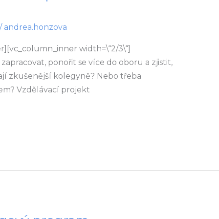
/
andrea.honzova
][vc_column_inner width=\“2/3\“]
pracovat, ponořit se více do oboru a zjistit,
ají zkušenější kolegyně? Nebo třeba
rem? Vzdělávací projekt