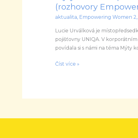
kolem
(rozhovory Empowe
korporátu
aktualita
,
Empowering Women 2
–
na
Lucie Urválková je místopředsedk
vlastní
pojišťovny UNIQA. V korporátním p
kůži
povídala si s námi na téma Mýty k
(rozhovory
Číst více »
Empowering
women
3)