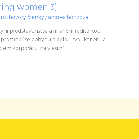
ring women 3)
,
rozhovory členky
/
andrea.honzova
yní představenstva a finanční ředitelkou
rostředí se pohybuje celou svoji kariéru a
olem korporátu: na vlastní