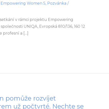
,
Empowering Women 5
,
Pozvánka
/
. setkání v rámci projektu Empowering
společnosti UNIQA, Evropská 810/136, 160 12
 profesní a […]
pomůže rozvíjet
irem už počtvrté. Nechte se