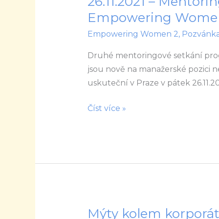
26.11.2021 – Mentor
–
Empowering Wome
Mentoringový
Empowering Women 2
,
Pozvánk
program
Empowering
Druhé mentoringové setkání prog
Women
jsou nově na manažerské pozici ne
4
uskuteční v Praze v pátek 26.11.2
Číst více »
Mýty kolem korporátu
Mýty