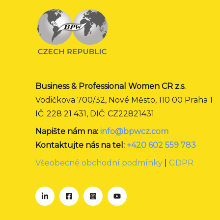
Business & Professional Women CR z.s.
Vodičkova 700/32, Nové Město, 110 00 Praha 1
IČ: 228 21 431, DIČ: CZ22821431
Napište nám na:
info@bpwcz.com
Kontaktujte nás na tel:
+420 602 559 783
Všeobecné obchodní podmínky
|
GDPR