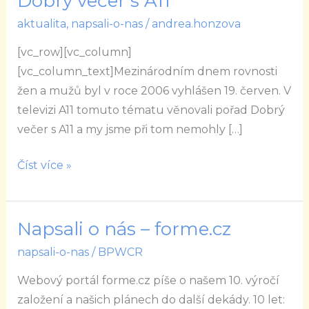
Dobrý večer s A11
dni
aktualita
,
napsali-o-nas
/
andrea.honzova
rovnosti
žen
[vc_row][vc_column]
a
[vc_column_text]Mezinárodním dnem rovnosti
mužů
žen a mužů byl v roce 2006 vyhlášen 19. červen. V
v
televizi A11 tomuto tématu věnovali pořad Dobrý
pořadu
večer s A11 a my jsme při tom nemohly […]
Dobrý
večer
Číst více »
s
A11
Napsali o nás – forme.cz
Napsali
o
napsali-o-nas
/
BPWCR
nás
Webový portál forme.cz píše o našem 10. výročí
–
založení a našich plánech do další dekády. 10 let:
forme.cz