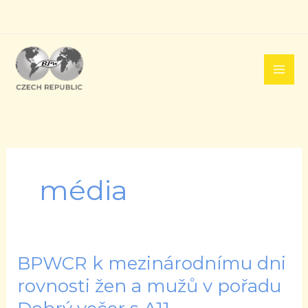
Přeskočit
na
obsah
média
BPWCR k mezinárodnímu dni
BPWCR
k
rovnosti žen a mužů v pořadu
mezinárodnímu