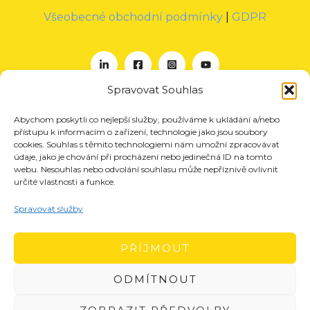
Všeobecné obchodní podmínky
|
GDPR
Spravovat Souhlas
Abychom poskytli co nejlepší služby, používáme k ukládání a/nebo
O nás
přístupu k informacím o zařízení, technologie jako jsou soubory
Projekty
cookies. Souhlas s těmito technologiemi nám umožní zpracovávat
údaje, jako je chování při procházení nebo jedinečná ID na tomto
Členství
webu. Nesouhlas nebo odvolání souhlasu může nepříznivě ovlivnit
určité vlastnosti a funkce.
Akce
Aktuality
Spravovat služby
Pro média
Kontakt
PŘÍJMOUT
ODMÍTNOUT